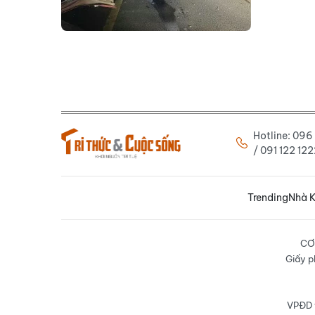
Hotline: 09
/ 091 122 1
Trending
Nhà K
CƠ
Giấy p
VPĐD t