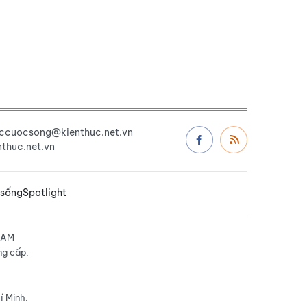
uccuocsong@kienthuc.net.vn
thuc.net.vn
 sống
Spotlight
NAM
ng cấp.
í Minh.