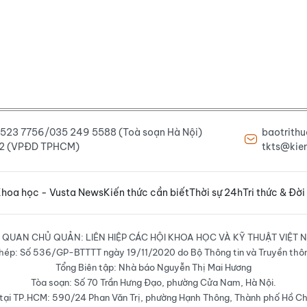
6 523 7756/035 249 5588 (Toà soạn Hà Nội)
baotrith
222 (VPĐD TPHCM)
tkts@kien
hoa học - Vusta News
Kiến thức cần biết
Thời sự 24h
Tri thức & Đời
 QUAN CHỦ QUẢN: LIÊN HIỆP CÁC HỘI KHOA HỌC VÀ KỸ THUẬT VIỆT 
hép: Số 536/GP-BTTTT ngày 19/11/2020 do Bộ Thông tin và Truyền thô
Tổng Biên tập: Nhà báo Nguyễn Thị Mai Hương
Tòa soạn: Số 70 Trần Hưng Đạo, phường Cửa Nam, Hà Nội.
ại TP.HCM: 590/24 Phan Văn Trị, phường Hạnh Thông, Thành phố Hồ Ch