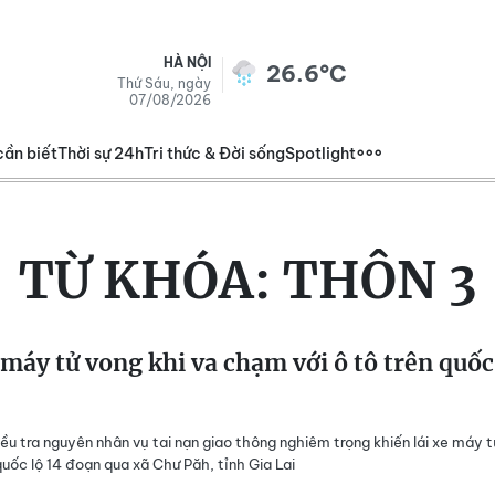
HÀ NỘI
26.6°C
Thứ Sáu, ngày
07/08/2026
cần biết
Thời sự 24h
Tri thức & Đời sống
Spotlight
TỪ KHÓA:
THÔN 3
 máy tử vong khi va chạm với ô tô trên quốc
ều tra nguyên nhân vụ tai nạn giao thông nghiêm trọng khiến lái xe máy t
quốc lộ 14 đoạn qua xã Chư Păh, tỉnh Gia Lai