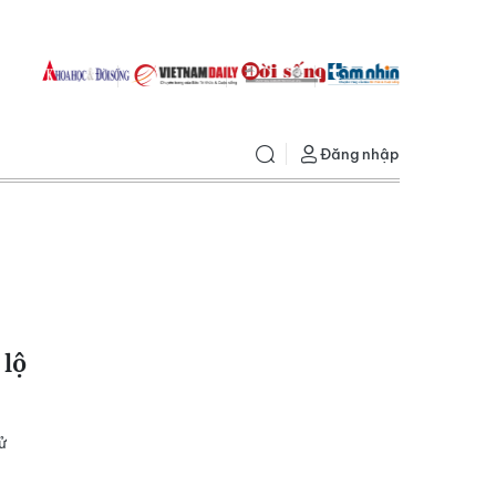
Đăng nhập
 lộ
ử