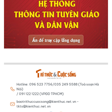
Hotline: 096 523 7756/035 249 5588 (Toà soạn Hà
Nội)
/ 091 122 1222 (VPĐD TPHCM)
baotrithuccuocsong@kienthuc.net.vn -
tkts@kienthuc.net.vn