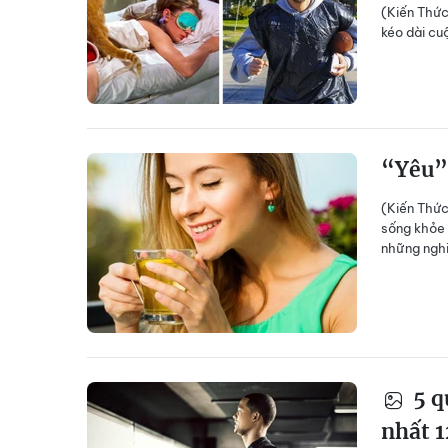
(Kiến Thức
kéo dài cu
“Yêu” 
(Kiến Thức
sống khỏe 
những nghi
5 qu
nhất 