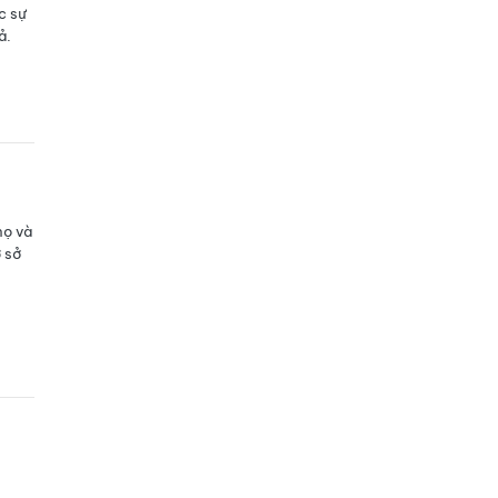
c sự
ả.
họ và
 sở