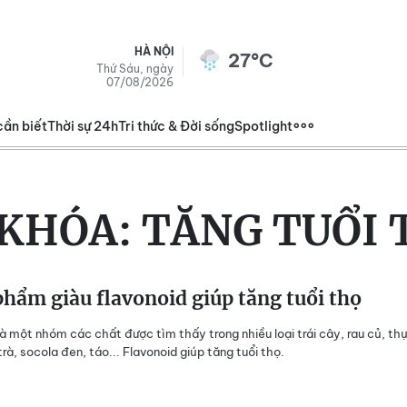
HÀ NỘI
27°C
Thứ Sáu, ngày
07/08/2026
cần biết
Thời sự 24h
Tri thức & Đời sống
Spotlight
 KHÓA:
TĂNG TUỔI 
hẩm giàu flavonoid giúp tăng tuổi thọ
là một nhóm các chất được tìm thấy trong nhiều loại trái cây, rau củ, th
rà, socola đen, táo... Flavonoid giúp tăng tuổi thọ.