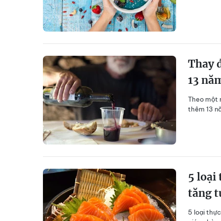
Thay đ
13 nă
Theo một n
thêm 13 nă
5 loại
tăng t
5 loại thự