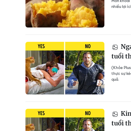
Món khoai 
nhiều lợi íc
Ngạ
tuổi t
(Khỏe Plu
thực sự ké
quả.
Kin
tuổi t