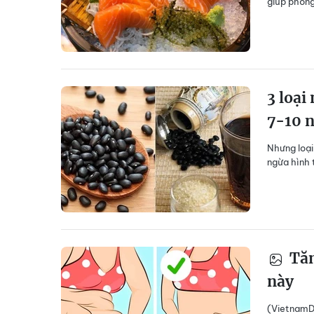
giúp phòng
3 loại
7-10 
Nhưng loại
ngừa hình 
Tăn
này
(VietnamDa