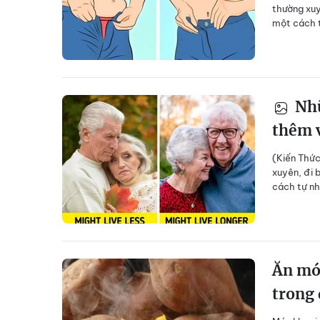
thường xuy
một cách t
Nhữ
thêm 
(Kiến Thức
xuyên, đi 
cách tự nh
Ăn món
trong