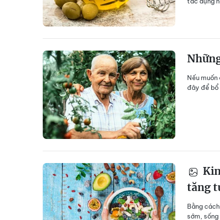
tác dụng n
Những 
Nếu muốn c
đây để bổ 
Kin
tăng t
Bằng cách 
sớm, sống 