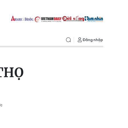
Đăng nhập
THỌ
ực