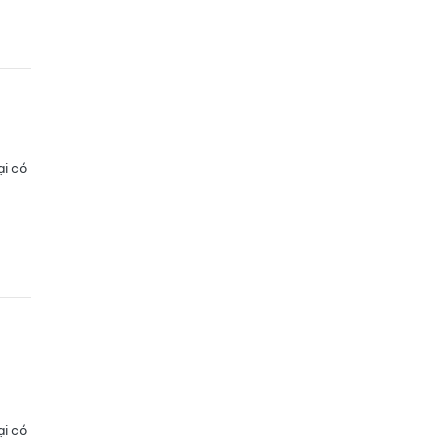
ại có
ại có