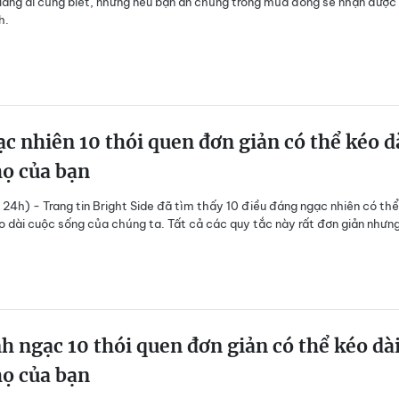
lang ai cũng biết, nhưng nếu bạn ăn chúng trong mùa đông sẽ nhận được 
h.
c nhiên 10 thói quen đơn giản có thể kéo d
họ của bạn
s 24h) - Trang tin Bright Side đã tìm thấy 10 điều đáng ngạc nhiên có thể
o dài cuộc sống của chúng ta. Tất cả các quy tắc này rất đơn giản nhưng
h ngạc 10 thói quen đơn giản có thể kéo dà
họ của bạn