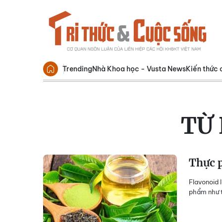
Trending
Nhà Khoa học - Vusta News
Kiến thức 
TỪ
Thực p
Flavonoid 
phẩm như t