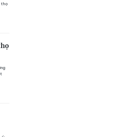
i thọ
thọ
ờng
ột