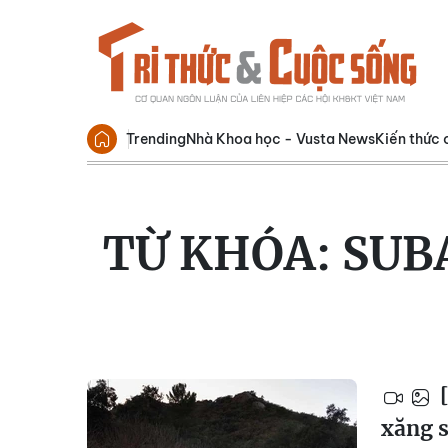
Trending
Nhà Khoa học - Vusta News
Kiến thức 
TỪ KHÓA:
SUB
[
xăng s