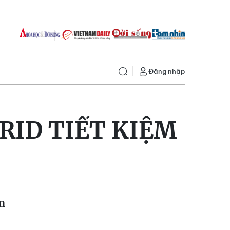
Đăng nhập
RID TIẾT KIỆM
m