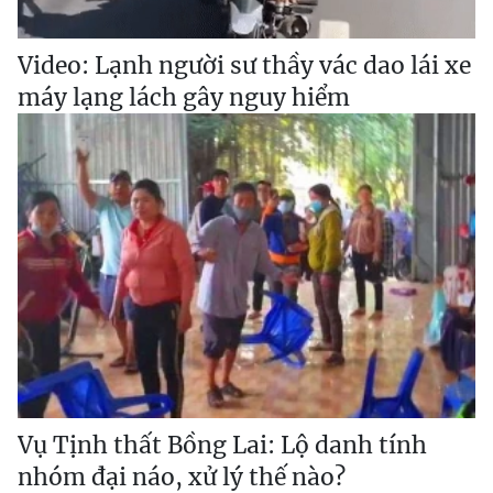
Video: Lạnh người sư thầy vác dao lái xe
máy lạng lách gây nguy hiểm
Vụ Tịnh thất Bồng Lai: Lộ danh tính
nhóm đại náo, xử lý thế nào?