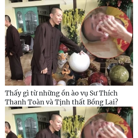
Thấy gì từ những ồn ào vụ Sư Thích
Thanh Toàn và Tịnh thất Bồng Lai?