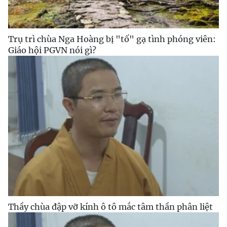
Trụ trì chùa Nga Hoàng bị "tố" gạ tình phóng viên:
Giáo hội PGVN nói gì?
Thầy chùa đập vỡ kính ô tô mắc tâm thần phân liệt