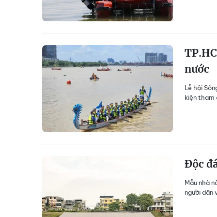
TP.HCM
nước
Lễ hội Sôn
kiện tham 
Độc đ
Mẫu nhà nổi
người dân 