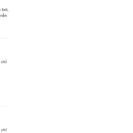
 bơi,
miễn
 chỉ
 chỉ