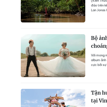
(Kiến Thức
đáo trên k
Lan Jonas H
Bộ ảnh
choán
Với mong m
album ảnh 
cực bởi sự
Tận h
tại Vi