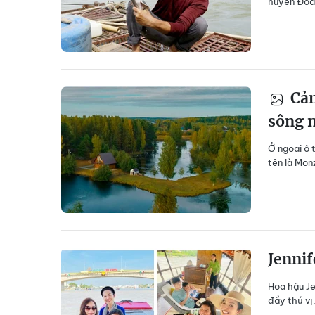
huyện Đoan
Cản
sông 
Ở ngoại ô 
tên là Mon
Jennif
Hoa hậu Je
đầy thú vị