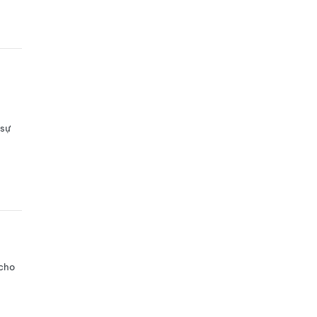
 sự
 cho