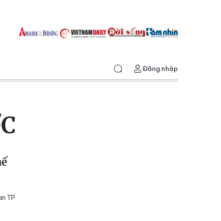
Đăng nhập
ỚC
uế
an TP