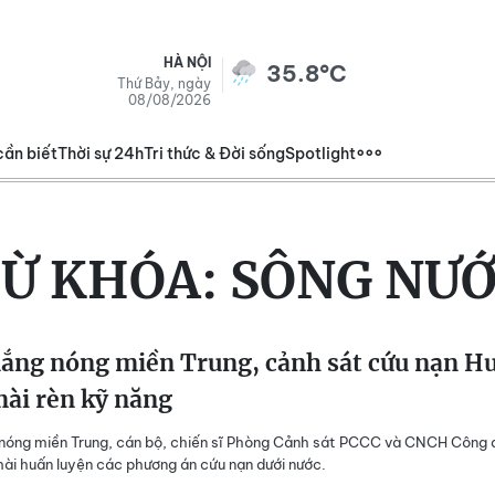
HÀ NỘI
35.8°C
Thứ Bảy, ngày
08/08/2026
cần biết
Thời sự 24h
Tri thức & Đời sống
Spotlight
Ừ KHÓA:
SÔNG NƯ
nắng nóng miền Trung, cảnh sát cứu nạn H
ài rèn kỹ năng
nóng miền Trung, cán bộ, chiến sĩ Phòng Cảnh sát PCCC và CNCH Công 
ài huấn luyện các phương án cứu nạn dưới nước.