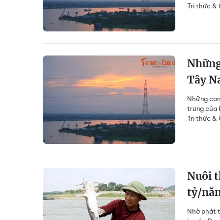
Tri thức &
Những
Tây N
Những con 
trưng của 
Tri thức &
Nuôi t
tỷ/nă
Nhờ phát t