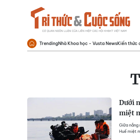
Trending
Nhà Khoa học - Vusta News
Kiến thức 
T
Dưới 
miệt m
Giữa nắng 
Huế miệt m