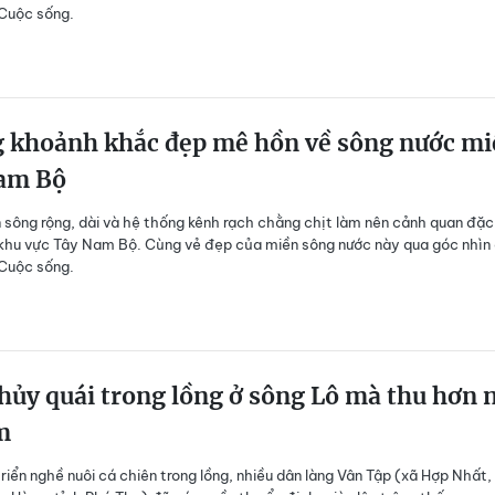
 Cuộc sống.
 khoảnh khắc đẹp mê hồn về sông nước mi
am Bộ
sông rộng, dài và hệ thống kênh rạch chằng chịt làm nên cảnh quan đặc
khu vực Tây Nam Bộ. Cùng vẻ đẹp của miền sông nước này qua góc nhìn
 Cuộc sống.
hủy quái trong lồng ở sông Lô mà thu hơn 
m
riển nghề nuôi cá chiên trong lồng, nhiều dân làng Vân Tập (xã Hợp Nhất,