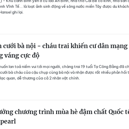
) - Khu cảnh bình yên ở cù lao An Bình, nhà thờ Cái Bè cổ kính, nhà sàn
ênh Vĩnh Tế... là loạt ảnh sinh động về sông nước miền Tây được du khác
ansel ghi lại.
 cưới bà nội - cháu trai khiến cư dân mạng
g váng cực độ
uốn lan toả niềm vui tới mọi người, chàng trai 19 tuổi Tạ Công Bằng đã ch
cưới bà cháu của cậu chụp cùng bà nội và nhận được rất nhiều phản hồi 
 lạc quan, dễ thương của cả 2 nhân vật chính.
ưởng chương trình mùa hè đậm chất Quốc t
npearl