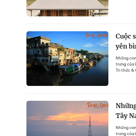
Cuộc 
yên b
Những con 
trưng của 
Tri thức &
Những
Tây N
Những con 
trưng của 