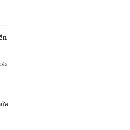
ền
 của
nửa