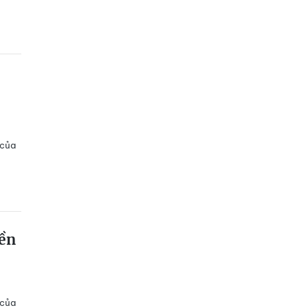
 của
ền
 của