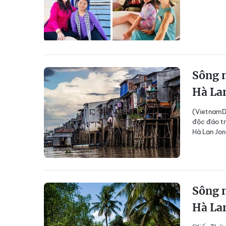
Sông 
Hà La
(VietnamDa
độc đáo tr
Hà Lan Jona
Sông 
Hà La