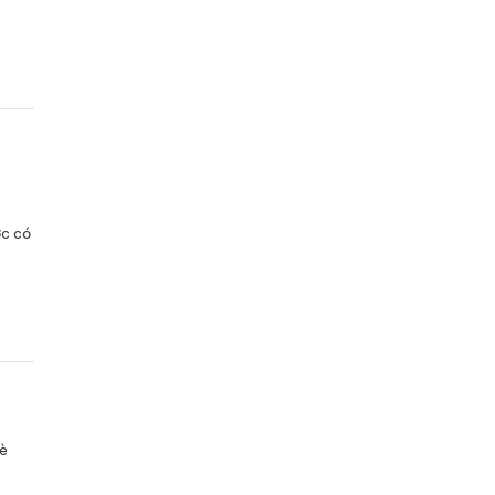
ớc có
hè