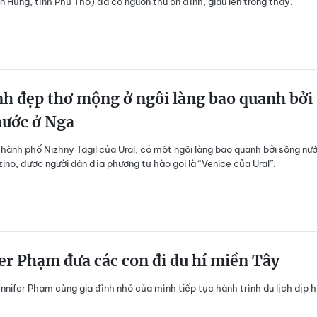
 Hùng, tỉnh Phú Thọ) đã có nguồn thu ổn định, giàu lên trông thấy.
h đẹp thơ mộng ở ngôi làng bao quanh bởi
nước ở Nga
thành phố Nizhny Tagil của Ural, có một ngôi làng bao quanh bởi sông nư
zino, được người dân địa phương tự hào gọi là “Venice của Ural”.
er Phạm đưa các con đi du hí miền Tây
nnifer Phạm cùng gia đình nhỏ của mình tiếp tục hành trình du lịch dịp 
.