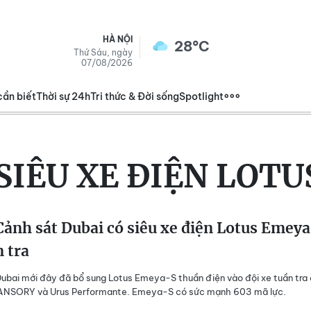
HÀ NỘI
28°C
Thứ Sáu, ngày
07/08/2026
cần biết
Thời sự 24h
Tri thức & Đời sống
Spotlight
SIÊU XE ĐIỆN LOT
ảnh sát Dubai có siêu xe điện Lotus Emey
n tra
ubai mới đây đã bổ sung Lotus Emeya-S thuần điện vào đội xe tuần tra
MANSORY và Urus Performante. Emeya-S có sức mạnh 603 mã lực.