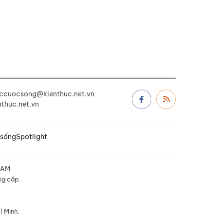
uccuocsong@kienthuc.net.vn
thuc.net.vn
 sống
Spotlight
NAM
ng cấp.
í Minh.