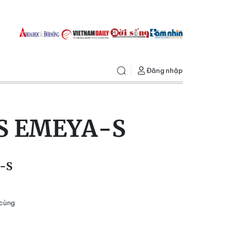
Đăng nhập
US EMEYA-S
a-S
 cùng