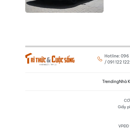
Hotline: 09
/ 091 122 1
Trending
Nhà K
CƠ
Giấy p
VPĐD t