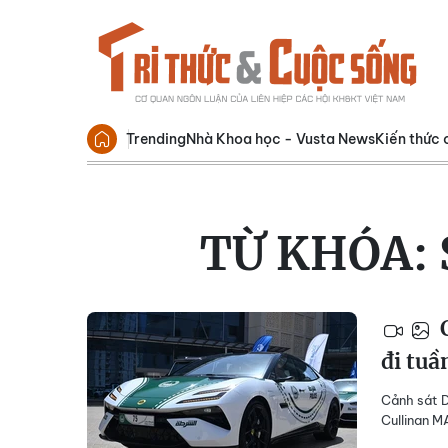
Trending
Nhà Khoa học - Vusta News
Kiến thức 
TỪ KHÓA:
C
đi tuầ
Cảnh sát D
Cullinan 