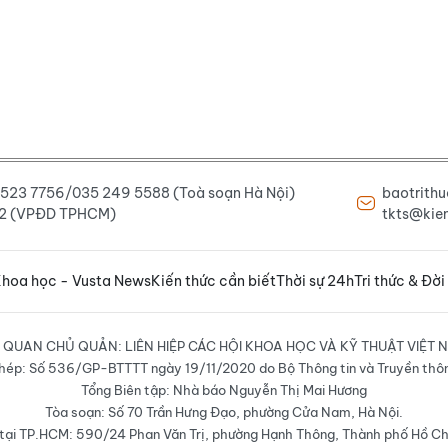
6 523 7756/035 249 5588 (Toà soạn Hà Nội)
baotrith
222 (VPĐD TPHCM)
tkts@kien
hoa học - Vusta News
Kiến thức cần biết
Thời sự 24h
Tri thức & Đời
 QUAN CHỦ QUẢN: LIÊN HIỆP CÁC HỘI KHOA HỌC VÀ KỸ THUẬT VIỆT 
hép: Số 536/GP-BTTTT ngày 19/11/2020 do Bộ Thông tin và Truyền thô
Tổng Biên tập: Nhà báo Nguyễn Thị Mai Hương
Tòa soạn: Số 70 Trần Hưng Đạo, phường Cửa Nam, Hà Nội.
ại TP.HCM: 590/24 Phan Văn Trị, phường Hạnh Thông, Thành phố Hồ Ch