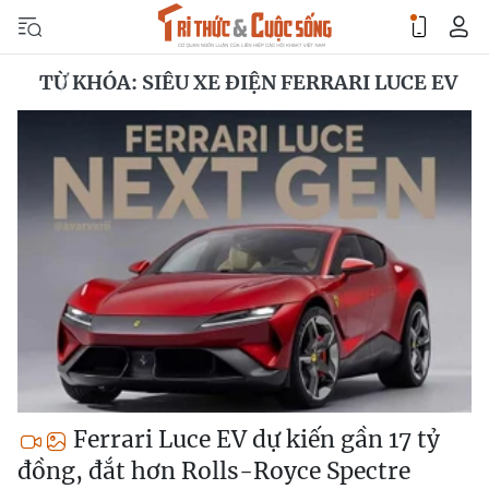
TỪ KHÓA: SIÊU XE ĐIỆN FERRARI LUCE EV
Ferrari Luce EV dự kiến gần 17 tỷ
đồng, đắt hơn Rolls-Royce Spectre