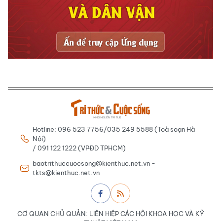
Hotline: 096 523 7756/035 249 5588 (Toà soạn Hà
Nội)
/ 091 122 1222 (VPĐD TPHCM)
baotrithuccuocsong@kienthuc.net.vn -
tkts@kienthuc.net.vn
CƠ QUAN CHỦ QUẢN: LIÊN HIỆP CÁC HỘI KHOA HỌC VÀ KỸ