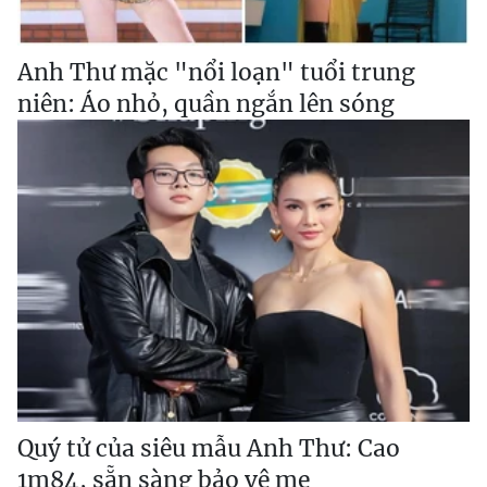
Anh Thư mặc "nổi loạn" tuổi trung
niên: Áo nhỏ, quần ngắn lên sóng
Quý tử của siêu mẫu Anh Thư: Cao
1m84, sẵn sàng bảo vệ mẹ