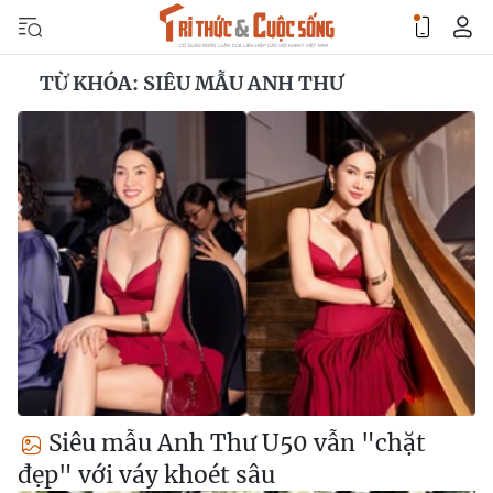
TỪ KHÓA: SIÊU MẪU ANH THƯ
Siêu mẫu Anh Thư U50 vẫn "chặt
đẹp" với váy khoét sâu