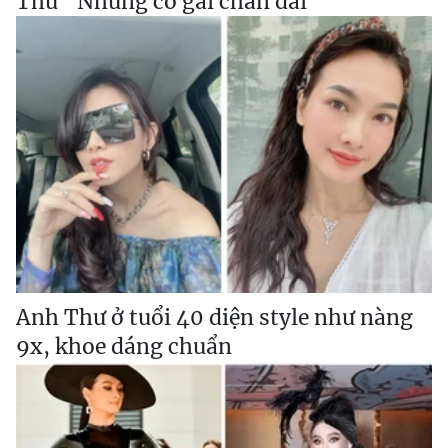
Thư “Những cô gái chân dài“
Anh Thư ở tuổi 40 diện style như nàng
9x, khoe dáng chuẩn