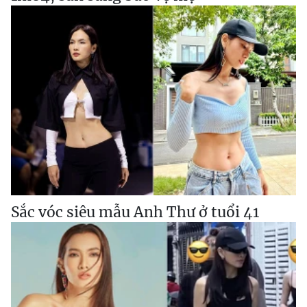
Sắc vóc siêu mẫu Anh Thư ở tuổi 41