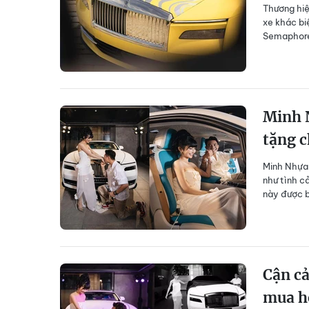
Thương hiệ
xe khác bi
Semaphor
Minh N
tặng c
Minh Nhựa 
như tình c
này được b
Cận c
mua h