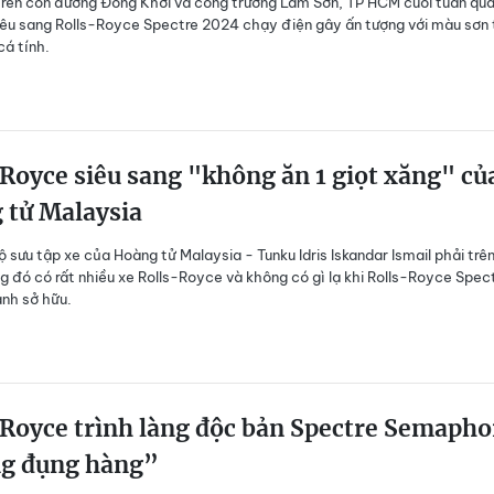
trên con đường Đồng Khởi và công trường Lam Sơn, TP HCM cuối tuần qua
iêu sang Rolls-Royce Spectre 2024 chạy điện gây ấn tượng với màu sơn 
cá tính.
Royce siêu sang "không ăn 1 giọt xăng" củ
 tử Malaysia
ộ sưu tập xe của Hoàng tử Malaysia - Tunku Idris Iskandar Ismail phải trê
ng đó có rất nhiều xe Rolls-Royce và không có gì lạ khi Rolls-Royce Spec
nh sở hữu.
Royce trình làng độc bản Spectre Semapho
g đụng hàng”