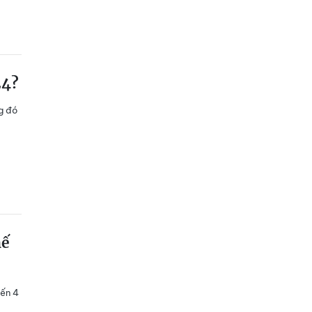
24?
g đó
hế
đến 4