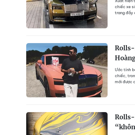
Xuất hiện 
chiếc xe s
trang đầy 
Rolls-
Hoàng
Ước tính b
chiếc, tro
mới được a
Rolls-
“khôn