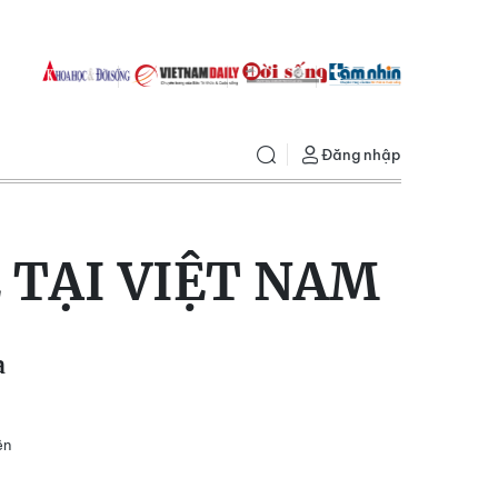
Đăng nhập
 TẠI VIỆT NAM
a
ện