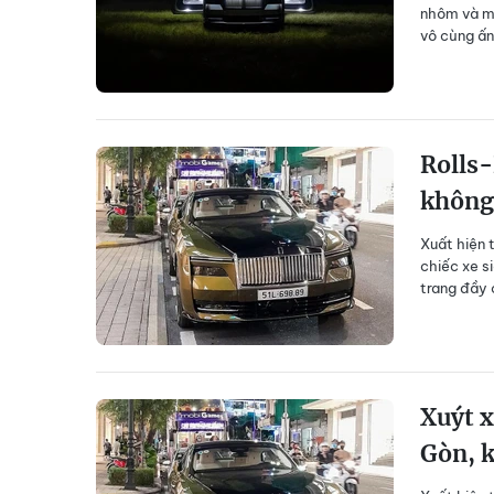
nhôm và ma
vô cùng ấn
Rolls-
không 
Xuất hiện 
chiếc xe s
trang đầy 
Xuýt x
Gòn, k