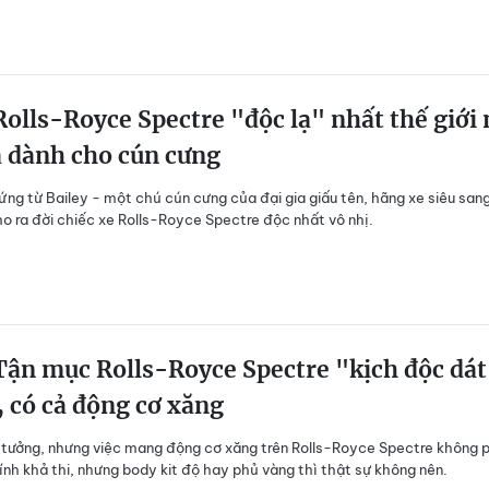
olls-Royce Spectre "độc ​​lạ" nhất thế giới
a dành cho cún cưng
ng từ Bailey - một chú cún cưng của đại gia giấu tên, hãng xe siêu san
o ra đời chiếc xe Rolls-Royce Spectre độc ​​nhất vô nhị.
ận mục Rolls-Royce Spectre "kịch độc dát
 có cả động cơ xăng
ý tưởng, nhưng việc mang động cơ xăng trên Rolls-Royce Spectre không 
ính khả thi, nhưng body kit độ hay phủ vàng thì thật sự không nên.