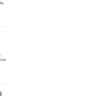
sắc
,
thời
i