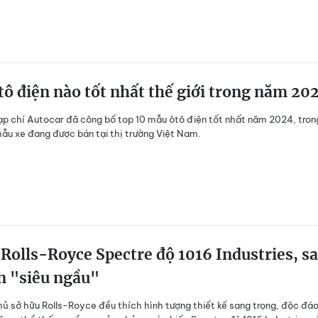
ô điện nào tốt nhất thế giới trong năm 20
ạp chí Autocar đã công bố top 10 mẫu ôtô điện tốt nhất năm 2024, tron
ẫu xe đang được bán tại thị trường Việt Nam.
olls-Royce Spectre độ 1016 Industries, s
n "siêu ngầu"
hủ sở hữu Rolls-Royce đều thích hình tượng thiết kế sang trọng, độc đá