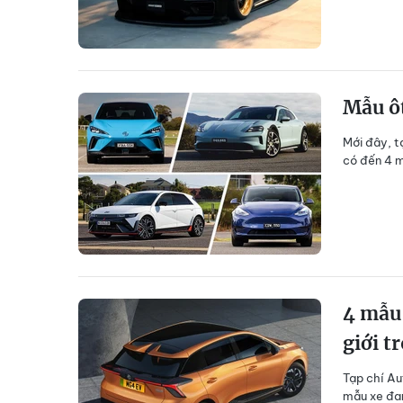
Mẫu ôt
Mới đây, t
có đến 4 m
4 mẫu 
giới t
Tạp chí Au
mẫu xe đan