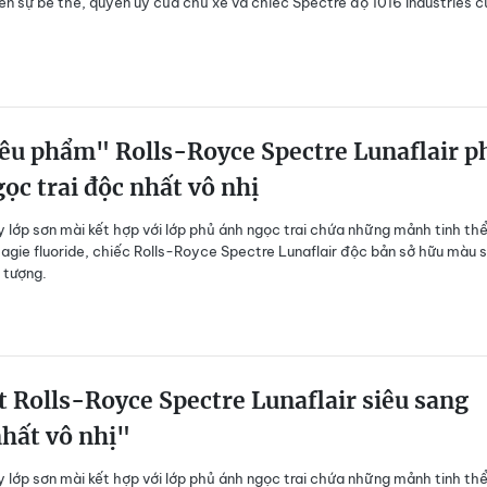
ên sự bề thế, quyền uy của chủ xe và chiếc Spectre độ 1016 Industries 
êu phẩm" Rolls-Royce Spectre Lunaflair p
ọc trai độc nhất vô nhị
 lớp sơn mài kết hợp với lớp phủ ánh ngọc trai chứa những mảnh tinh th
gie fluoride, chiếc Rolls-Royce Spectre Lunaflair độc bản sở hữu màu 
 tượng.
 Rolls-Royce Spectre Lunaflair siêu sang
hất vô nhị"
 lớp sơn mài kết hợp với lớp phủ ánh ngọc trai chứa những mảnh tinh th