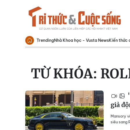
Trending
Nhà Khoa học - Vusta News
Kiến thức 
TỪ KHÓA:
ROL
"
giả độ
Mansory vừ
siêu sang 