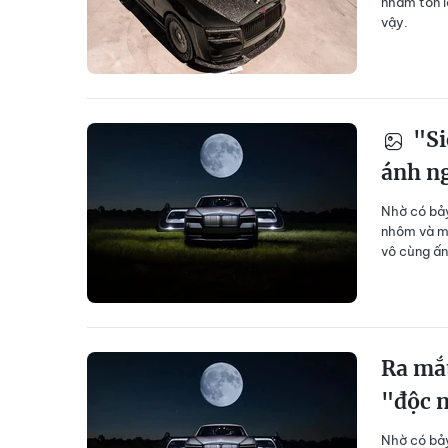
nhằm tôn l
vậy.
"Si
ánh ng
Nhờ có bảy
nhôm và ma
vô cùng ấn
Ra mắt
"độc n
Nhờ có bảy