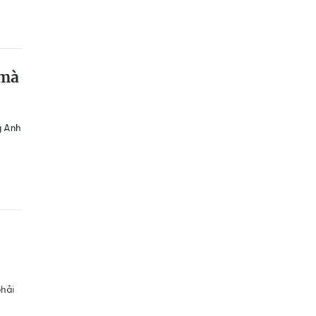
 mà
g Anh
phải