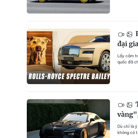
R
đại gi
Lấy cảm hứ
quốc đã ch
T
vàng",
Dù chỉ là 
không có t