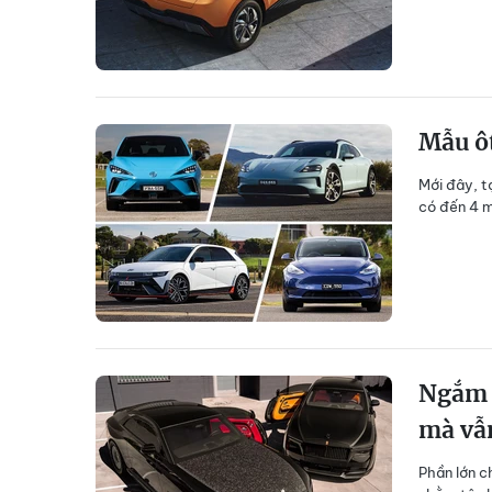
Mẫu ôt
Mới đây, t
có đến 4 m
Ngắm R
mà vẫ
Phần lớn c