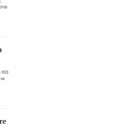
,
thời
a
n 100
tre
re