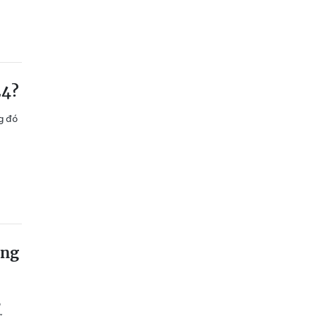
24?
g đó
ang
o