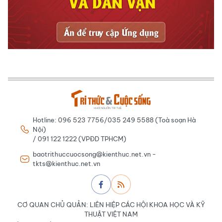
Hotline: 096 523 7756/035 249 5588 (Toà soạn Hà
Nội)
/ 091 122 1222 (VPĐD TPHCM)
baotrithuccuocsong@kienthuc.net.vn -
tkts@kienthuc.net.vn
CƠ QUAN CHỦ QUẢN: LIÊN HIỆP CÁC HỘI KHOA HỌC VÀ KỸ
THUẬT VIỆT NAM