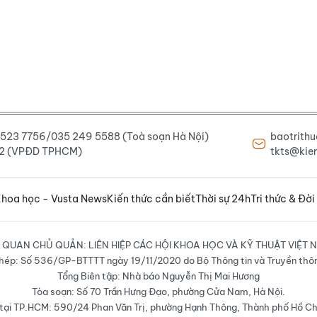
6 523 7756/035 249 5588 (Toà soạn Hà Nội)
baotrith
222 (VPĐD TPHCM)
tkts@kien
hoa học - Vusta News
Kiến thức cần biết
Thời sự 24h
Tri thức & Đời
 QUAN CHỦ QUẢN: LIÊN HIỆP CÁC HỘI KHOA HỌC VÀ KỸ THUẬT VIỆT 
hép: Số 536/GP-BTTTT ngày 19/11/2020 do Bộ Thông tin và Truyền thô
Tổng Biên tập: Nhà báo Nguyễn Thị Mai Hương
Tòa soạn: Số 70 Trần Hưng Đạo, phường Cửa Nam, Hà Nội.
ại TP.HCM: 590/24 Phan Văn Trị, phường Hạnh Thông, Thành phố Hồ Ch