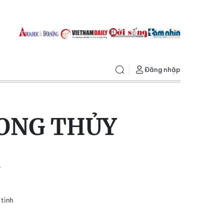
Đăng nhập
ONG THỦY
n
 tình