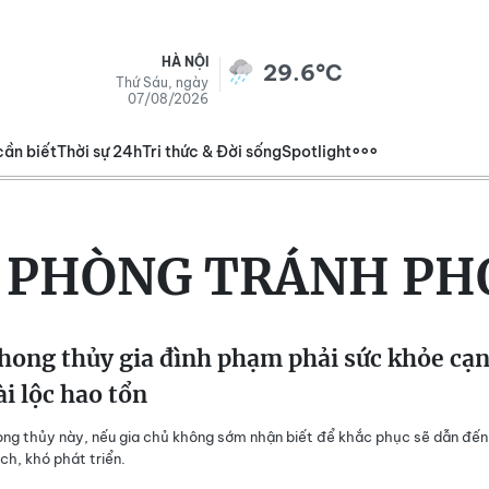
HÀ NỘI
29.6°C
Thứ Sáu, ngày
07/08/2026
cần biết
Thời sự 24h
Tri thức & Đời sống
Spotlight
:
PHÒNG TRÁNH PH
phong thủy gia đình phạm phải sức khỏe cạ
tài lộc hao tổn
ong thủy này, nếu gia chủ không sớm nhận biết để khắc phục sẽ dẫn đến
ách, khó phát triển.