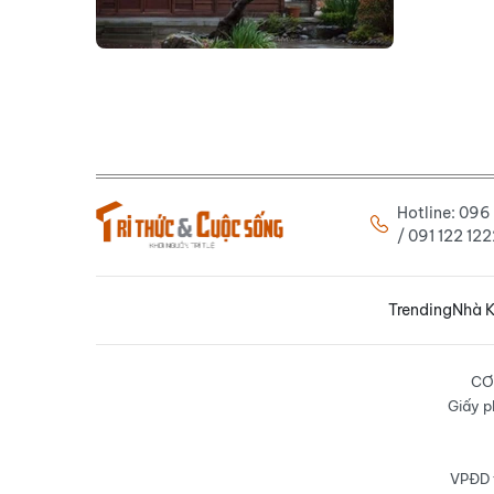
Hotline: 09
/ 091 122 1
Trending
Nhà K
CƠ
Giấy p
VPĐD t