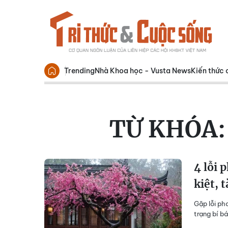
Trending
Nhà Khoa học - Vusta News
Kiến thức 
TỪ KHÓA
4 lỗi 
kiệt, 
Gặp lỗi ph
trạng bí b