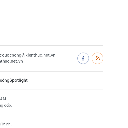
uccuocsong@kienthuc.net.vn
thuc.net.vn
 sống
Spotlight
NAM
ng cấp.
í Minh.