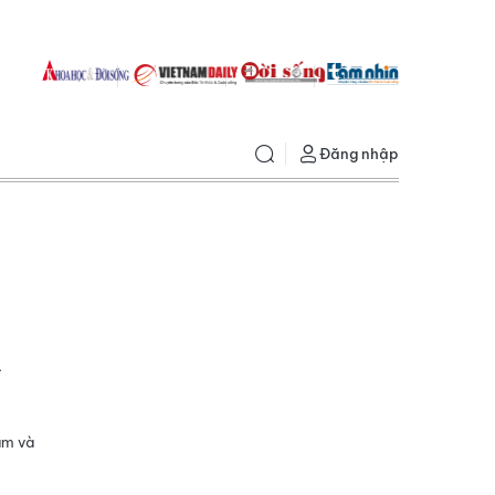
Đăng nhập
n
ăm và