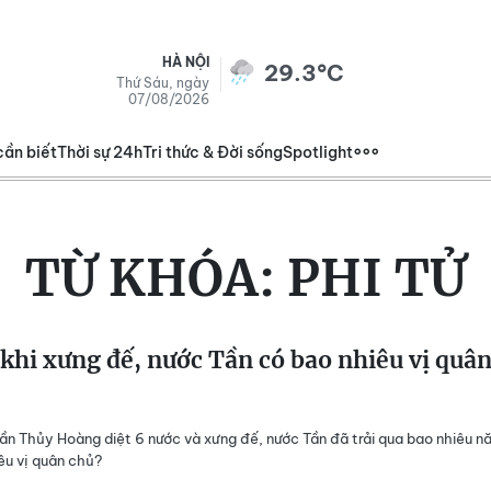
HÀ NỘI
29.3°C
Thứ Sáu, ngày
07/08/2026
cần biết
Thời sự 24h
Tri thức & Đời sống
Spotlight
TỪ KHÓA:
PHI TỬ
khi xưng đế, nước Tần có bao nhiêu vị quâ
Tần Thủy Hoàng diệt 6 nước và xưng đế, nước Tần đã trải qua bao nhiêu n
êu vị quân chủ?