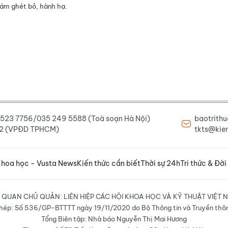
iám ghét bỏ, hành hạ.
6 523 7756/035 249 5588 (Toà soạn Hà Nội)
baotrith
222 (VPĐD TPHCM)
tkts@kien
hoa học - Vusta News
Kiến thức cần biết
Thời sự 24h
Tri thức & Đời
 QUAN CHỦ QUẢN: LIÊN HIỆP CÁC HỘI KHOA HỌC VÀ KỸ THUẬT VIỆT 
hép: Số 536/GP-BTTTT ngày 19/11/2020 do Bộ Thông tin và Truyền thô
Tổng Biên tập: Nhà báo Nguyễn Thị Mai Hương