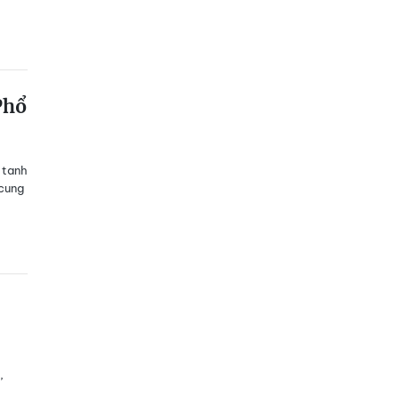
Phổ
ó tanh
 cung
,