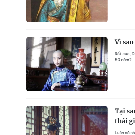
Vì sao
Rốt cục, D
50 năm?
Tại sa
thái g
Luôn có nh