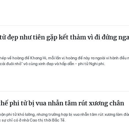
 tử đẹp như tiên gặp kết thảm vì đi đứng ng
hép về hoàng đế Khang Hi, mỗi lần vị hoàng đế này ra ngoài vi hành đều
cái đuôi nhỏ" vô cùng xinh đẹp và hấp dẫn - phi tử Nghi phi.
hế phi tử bị vua nhẫn tâm rút xương chân
hận phi tử khó lường, nhưng trường hợp bị vua nhẫn tâm rút xương làm đàn
c sự chỉ có ở nhà Cao thị thời Bắc Tề.