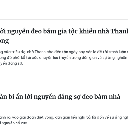
lời nguyền đeo bám gia tộc khiến nhà Than
ong
ng của triều đại nhà Thanh cho đến tận ngày nay vẫn là đề tài tranh luận
rong đó phải kể tới câu chuyện lưu truyền trong dân gian về sự ứng nghiệ
uyền đáng sợ.
n bí ẩn lời nguyền đáng sợ đeo bám nhà
h
nh rơi vào giai đoạn diệt vong, dân gian liền nghĩ tới lời đồn về sự ứng n
i nguyền cổ xưa.