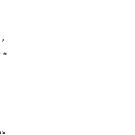
m?
 suốt
tài