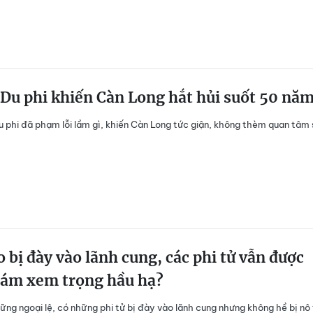
 Du phi khiến Càn Long hắt hủi suốt 50 nă
u phi đã phạm lỗi lầm gì, khiến Càn Long tức giận, không thèm quan tâm
o bị đày vào lãnh cung, các phi tử vẫn được
iám xem trọng hầu hạ?
ững ngoại lệ, có những phi tử bị đày vào lãnh cung nhưng không hề bị nô 