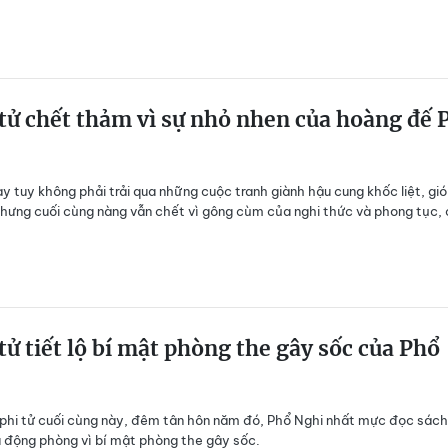
 tử chết thảm vì sự nhỏ nhen của hoàng đế 
này tuy không phải trải qua những cuộc tranh giành hậu cung khốc liệt, gi
ưng cuối cùng nàng vẫn chết vì gông cùm của nghi thức và phong tục,
 tử tiết lộ bí mật phòng the gây sốc của Phổ
ị phi tử cuối cùng này, đêm tân hôn năm đó, Phổ Nghi nhất mực đọc sách
 động phòng vì bí mật phòng the gây sốc.