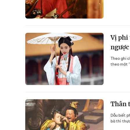
Vị phi
ngược
Theo ghi c
theo một "
Thân t
Dẫu biết p
bà thì thự