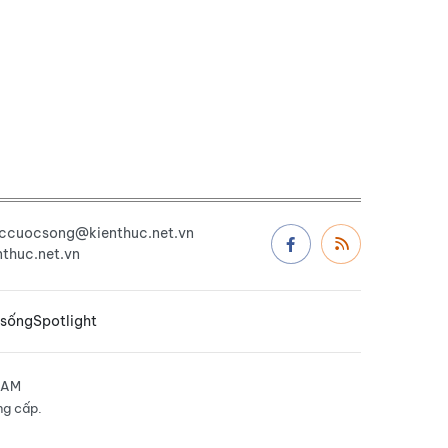
uccuocsong@kienthuc.net.vn
thuc.net.vn
 sống
Spotlight
NAM
ng cấp.