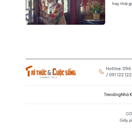
hay thái g
Hotline: 09
/ 091 122 1
Trending
Nhà K
CƠ
Giấy p