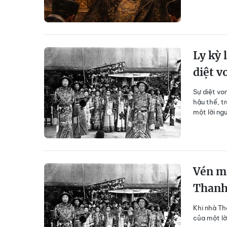
Ly kỳ 
diệt v
Sự diệt vo
hậu thế, t
một lời ng
Vén mà
Than
Khi nhà Tha
của một lờ