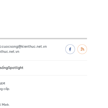
uccuocsong@kienthuc.net.vn
thuc.net.vn
 sống
Spotlight
NAM
ng cấp.
í Minh.