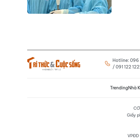
Hotline: 09
/ 091 122 1
Trending
Nhà K
CƠ
Giấy p
VPĐD t