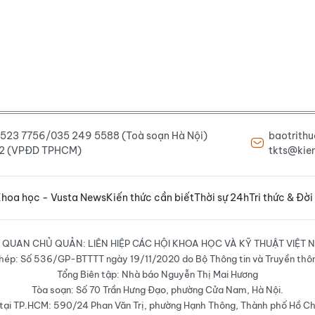
6 523 7756/035 249 5588 (Toà soạn Hà Nội)
baotrith
222 (VPĐD TPHCM)
tkts@kien
hoa học - Vusta News
Kiến thức cần biết
Thời sự 24h
Tri thức & Đời
 QUAN CHỦ QUẢN: LIÊN HIỆP CÁC HỘI KHOA HỌC VÀ KỸ THUẬT VIỆT 
hép: Số 536/GP-BTTTT ngày 19/11/2020 do Bộ Thông tin và Truyền thô
Tổng Biên tập: Nhà báo Nguyễn Thị Mai Hương
Tòa soạn: Số 70 Trần Hưng Đạo, phường Cửa Nam, Hà Nội.
ại TP.HCM: 590/24 Phan Văn Trị, phường Hạnh Thông, Thành phố Hồ Ch