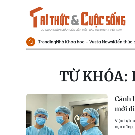
Trending
Nhà Khoa học - Vusta News
Kiến thức 
TỪ KHÓA:
Cảnh b
mới đ
Việc tự kh
cục cứng, 