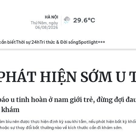
HÀ NỘI
29.6°C
Thứ Năm, ngày
06/08/2026
cần biết
Thời sự 24h
Tri thức & Đời sống
Spotlight
PHÁT HIỆN SỚM U 
áo u tinh hoàn ở nam giới trẻ, đừng đợi đa
i khám
ám bìu nên được thực hiện định kỳ sau khi tắm, nếu phát hiện bất kỳ khối
hoặc sự thay đổi bất thường nào về kích thước cần đi khám sớm.