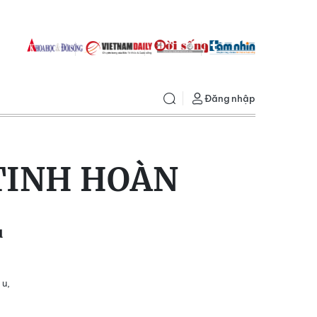
Đăng nhập
TINH HOÀN
u
 u,