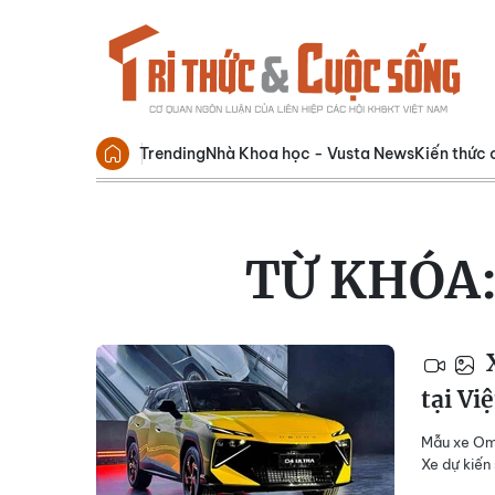
Trending
Nhà Khoa học - Vusta News
Kiến thức 
TỪ KHÓA
X
tại Vi
Mẫu xe Omo
Xe dự kiến 