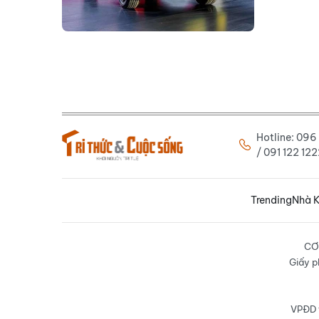
Hotline: 09
/ 091 122 1
Trending
Nhà K
CƠ
Giấy p
VPĐD t