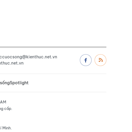
uccuocsong@kienthuc.net.vn
thuc.net.vn
 sống
Spotlight
NAM
ng cấp.
í Minh.