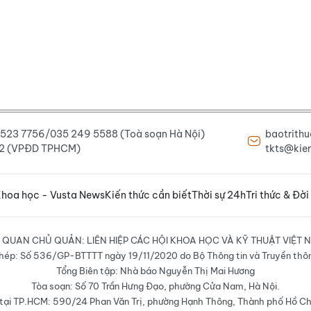
6 523 7756/035 249 5588 (Toà soạn Hà Nội)
baotrith
222 (VPĐD TPHCM)
tkts@kien
hoa học - Vusta News
Kiến thức cần biết
Thời sự 24h
Tri thức & Đời
 QUAN CHỦ QUẢN: LIÊN HIỆP CÁC HỘI KHOA HỌC VÀ KỸ THUẬT VIỆT 
hép: Số 536/GP-BTTTT ngày 19/11/2020 do Bộ Thông tin và Truyền thô
Tổng Biên tập: Nhà báo Nguyễn Thị Mai Hương
Tòa soạn: Số 70 Trần Hưng Đạo, phường Cửa Nam, Hà Nội.
ại TP.HCM: 590/24 Phan Văn Trị, phường Hạnh Thông, Thành phố Hồ Ch