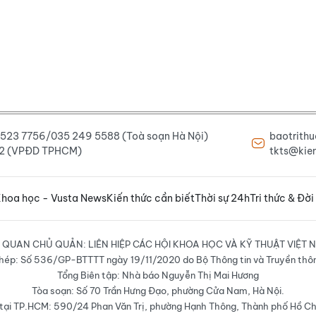
6 523 7756/035 249 5588 (Toà soạn Hà Nội)
baotrith
222 (VPĐD TPHCM)
tkts@kien
hoa học - Vusta News
Kiến thức cần biết
Thời sự 24h
Tri thức & Đời
 QUAN CHỦ QUẢN: LIÊN HIỆP CÁC HỘI KHOA HỌC VÀ KỸ THUẬT VIỆT 
hép: Số 536/GP-BTTTT ngày 19/11/2020 do Bộ Thông tin và Truyền thô
Tổng Biên tập: Nhà báo Nguyễn Thị Mai Hương
Tòa soạn: Số 70 Trần Hưng Đạo, phường Cửa Nam, Hà Nội.
ại TP.HCM: 590/24 Phan Văn Trị, phường Hạnh Thông, Thành phố Hồ Ch