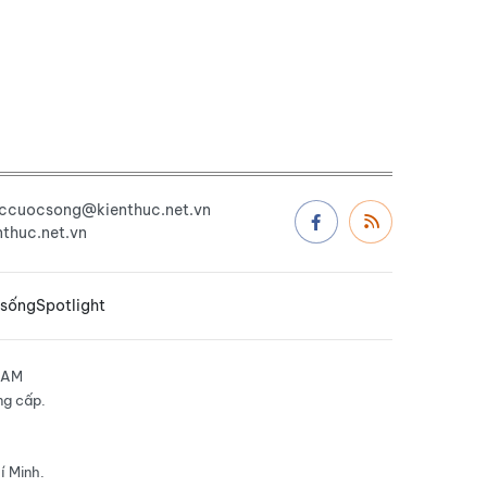
uccuocsong@kienthuc.net.vn
thuc.net.vn
 sống
Spotlight
NAM
ng cấp.
í Minh.