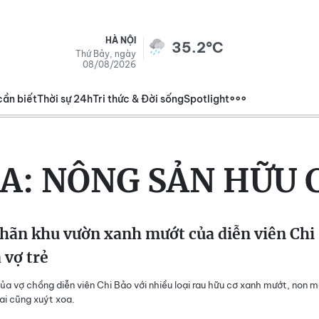
HÀ NỘI
35.2°C
Thứ Bảy, ngày
08/08/2026
cần biết
Thời sự 24h
Tri thức & Đời sống
Spotlight
A:
NÔNG SẢN HỮU 
hãn khu vườn xanh mướt của diễn viên Chi
 vợ trẻ
ủa vợ chồng diễn viên Chi Bảo với nhiều loại rau hữu cơ xanh mướt, non 
ai cũng xuýt xoa.