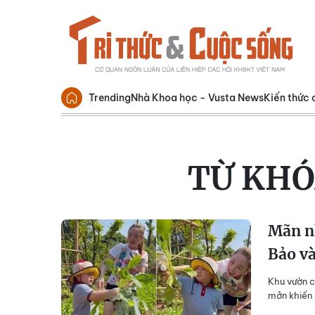
Trending
Nhà Khoa học - Vusta News
Kiến thức 
TỪ KHÓ
Mãn n
Bảo và
Khu vườn c
mởn khiến 