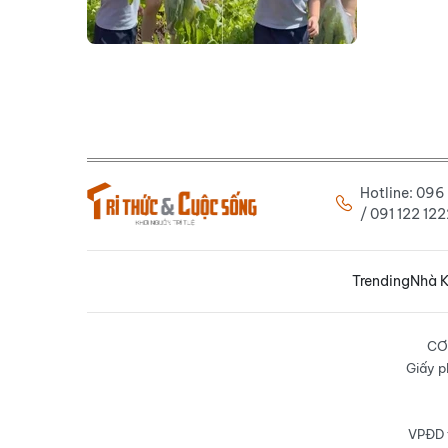
Hotline: 09
/ 091 122 1
Trending
Nhà K
CƠ
Giấy p
VPĐD t