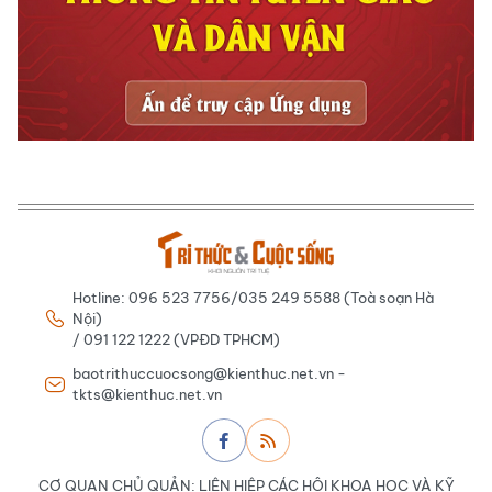
Hotline: 096 523 7756/035 249 5588 (Toà soạn Hà
Nội)
/ 091 122 1222 (VPĐD TPHCM)
baotrithuccuocsong@kienthuc.net.vn -
tkts@kienthuc.net.vn
CƠ QUAN CHỦ QUẢN: LIÊN HIỆP CÁC HỘI KHOA HỌC VÀ KỸ