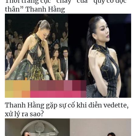
Thời trang cực "cháy" của “quý cô độc
thân” Thanh Hằng
Thanh Hằng gặp sự cố khi diễn vedette,
xử lý ra sao?