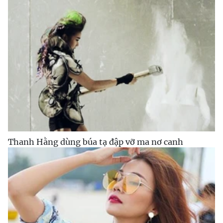
Thanh Hằng dùng búa tạ đập vỡ ma nơ canh