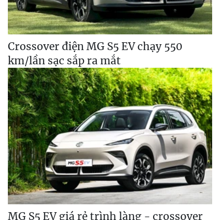
Crossover điện MG S5 EV chạy 550
km/lần sạc sắp ra mắt
MG S5 EV giá rẻ trình làng - crossover