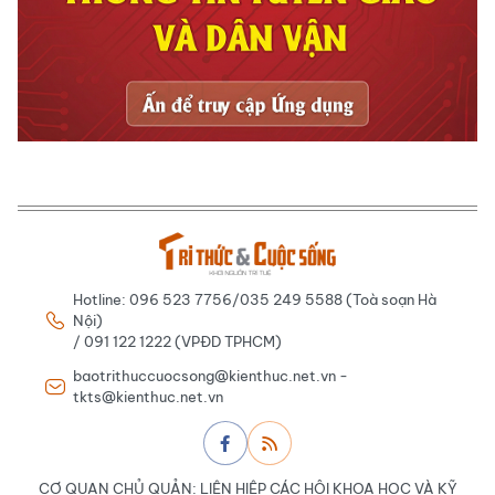
Hotline: 096 523 7756/035 249 5588 (Toà soạn Hà
Nội)
/ 091 122 1222 (VPĐD TPHCM)
baotrithuccuocsong@kienthuc.net.vn -
tkts@kienthuc.net.vn
CƠ QUAN CHỦ QUẢN: LIÊN HIỆP CÁC HỘI KHOA HỌC VÀ KỸ