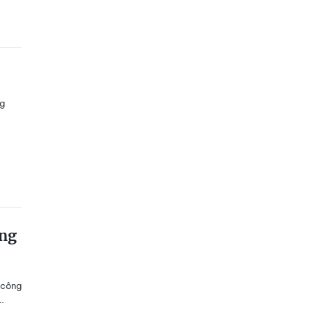
ng
ông
 công
…