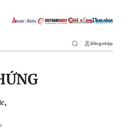
Đăng nhập
CHỨNG
c,
o