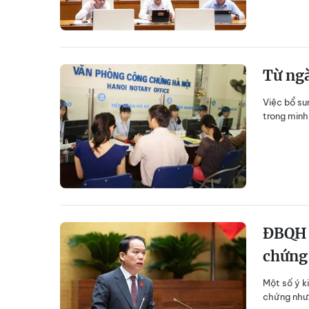
Từ ngà
Việc bổ su
trong minh
ĐBQH k
chứng
Một số ý k
chứng như: