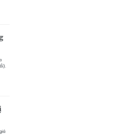
g
a
ổi).
ị
giá