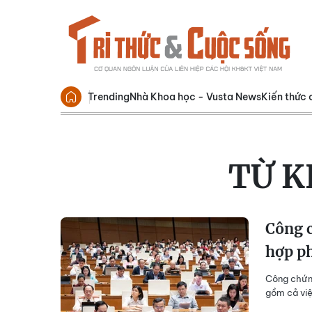
Trending
Nhà Khoa học - Vusta News
Kiến thức 
TỪ K
Công c
hợp ph
Công chứng
gồm cả việ