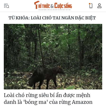
TỪ KHÓA: LOÀI CHÓ TAI NGẮN ĐẶC BIỆT
Loài chó rừng siêu bí ẩn được mệnh
danh là 'bóng ma' của rừng Amazon