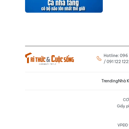
Hotline: 09
/ 091 122 1
Trending
Nhà K
CƠ
Giấy p
VPĐD t