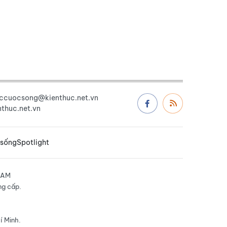
uccuocsong@kienthuc.net.vn
thuc.net.vn
 sống
Spotlight
NAM
ng cấp.
í Minh.