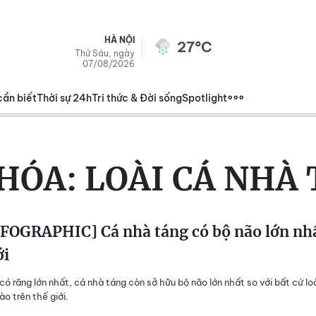
HÀ NỘI
27°C
Thứ Sáu, ngày
07/08/2026
cần biết
Thời sự 24h
Tri thức & Đời sống
Spotlight
KHÓA:
LOÀI CÁ NHÀ
FOGRAPHIC] Cá nhà táng có bộ não lớn nh
ới
có răng lớn nhất, cá nhà táng còn sở hữu bộ não lớn nhất so với bất cứ lo
o trên thế giới.