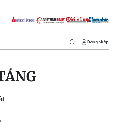
Đăng nhập
 TÁNG
ất
ài