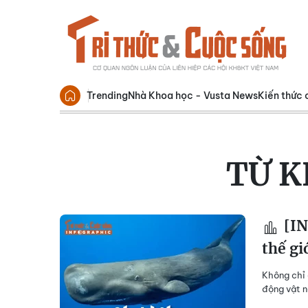
Trending
Nhà Khoa học - Vusta News
Kiến thức 
TỪ 
[IN
thế gi
Không chỉ 
động vật nà