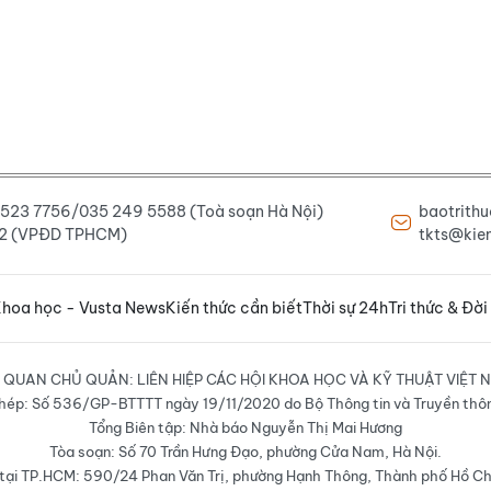
6 523 7756/035 249 5588 (Toà soạn Hà Nội)
baotrith
222 (VPĐD TPHCM)
tkts@kien
hoa học - Vusta News
Kiến thức cần biết
Thời sự 24h
Tri thức & Đời
 QUAN CHỦ QUẢN: LIÊN HIỆP CÁC HỘI KHOA HỌC VÀ KỸ THUẬT VIỆT 
hép: Số 536/GP-BTTTT ngày 19/11/2020 do Bộ Thông tin và Truyền thô
Tổng Biên tập: Nhà báo Nguyễn Thị Mai Hương
Tòa soạn: Số 70 Trần Hưng Đạo, phường Cửa Nam, Hà Nội.
ại TP.HCM: 590/24 Phan Văn Trị, phường Hạnh Thông, Thành phố Hồ Ch