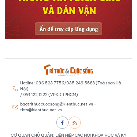
Hotline: 096 523 7756/035 249 5588 (Toà soạn Hà
Nội)
/ 091 122 1222 (VPĐD TPHCM)
baotrithuccuocsong@kienthuc.net.vn -
tkts@kienthuc.net.vn
CƠ QUAN CHỦ QUẢN: LIÊN HIỆP CÁC HỘI KHOA HỌC VÀ KỸ