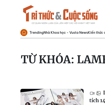
Trending
Nhà Khoa học - Vusta News
Kiến thức 
TỪ KHÓA:
LAMB
L
tích 1