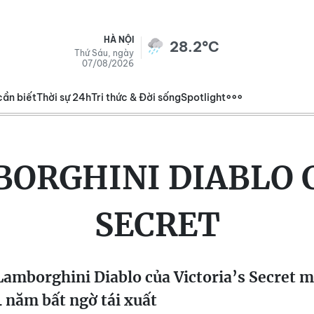
HÀ NỘI
28.2°C
Thứ Sáu, ngày
07/08/2026
cần biết
Thời sự 24h
Tri thức & Đời sống
Spotlight
ORGHINI DIABLO C
SECRET
amborghini Diablo của Victoria’s Secret m
4 năm bất ngờ tái xuất