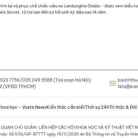
 tìm lại và phục chế chiếc siêu xe Lamborghini Diablo - được xem biểu t
a's Secret, từ tai nạn đến sự hồi sinh kỳ diệu sau 14 năm.
6 523 7756/035 249 5588 (Toà soạn Hà Nội)
baotrith
222 (VPĐD TPHCM)
tkts@kien
hoa học - Vusta News
Kiến thức cần biết
Thời sự 24h
Tri thức & Đời
 QUAN CHỦ QUẢN: LIÊN HIỆP CÁC HỘI KHOA HỌC VÀ KỸ THUẬT VIỆT 
hép: Số 536/GP-BTTTT ngày 19/11/2020 do Bộ Thông tin và Truyền thô