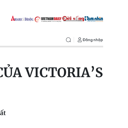
Đăng nhập
ỦA VICTORIA’S
ất