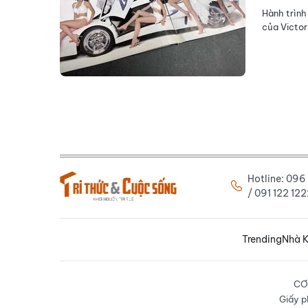
Hành trình
của Victori
Hotline: 09
/ 091 122 1
Trending
Nhà K
CƠ
Giấy p