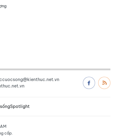
ượng
uccuocsong@kienthuc.net.vn
thuc.net.vn
 sống
Spotlight
NAM
ng cấp.