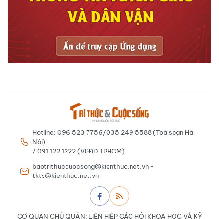
Hotline: 096 523 7756/035 249 5588 (Toà soạn Hà
Nội)
/ 091 122 1222 (VPĐD TPHCM)
baotrithuccuocsong@kienthuc.net.vn -
tkts@kienthuc.net.vn
CƠ QUAN CHỦ QUẢN: LIÊN HIỆP CÁC HỘI KHOA HỌC VÀ KỸ