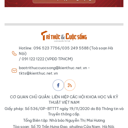
Hotline: 096 523 7756/035 249 5588 (Toà soạn Hà
Nội)
/ 091 122 1222 (VPĐD TPHCM)
baotrithuccuocsong@kienthuc.net.vn -
tkts@kienthuc.net.vn
CƠ QUAN CHỦ QUẢN: LIÊN HIỆP CÁC HỘI KHOA HỌC VÀ KỸ
THUẬT VIỆT NAM
Giấy phép: Số 536/GP-BTTTT ngày 19/11/2020 do Bộ Thông tin và
Truyền thông cấp.
Tổng Biên tập: Nhà báo Nguyễn Thị Mai Hương
Tòa soạn: Số 70 Trần Hưng Đạo, phường Cửa Nam, Hà Nội.