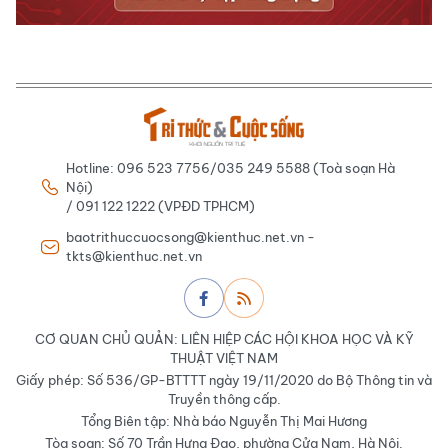
Hotline: 096 523 7756/035 249 5588 (Toà soạn Hà
Nội)
/ 091 122 1222 (VPĐD TPHCM)
baotrithuccuocsong@kienthuc.net.vn -
tkts@kienthuc.net.vn
CƠ QUAN CHỦ QUẢN: LIÊN HIỆP CÁC HỘI KHOA HỌC VÀ KỸ
THUẬT VIỆT NAM
Giấy phép: Số 536/GP-BTTTT ngày 19/11/2020 do Bộ Thông tin và
Truyền thông cấp.
Tổng Biên tập: Nhà báo Nguyễn Thị Mai Hương
Tòa soạn: Số 70 Trần Hưng Đạo, phường Cửa Nam, Hà Nội.