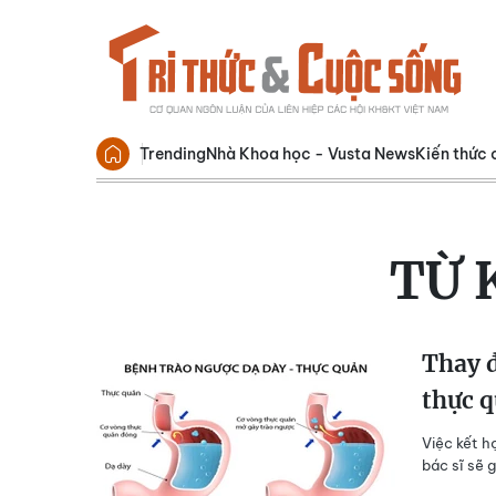
Trending
Nhà Khoa học - Vusta News
Kiến thức 
TỪ 
Thay đ
thực 
Việc kết h
bác sĩ sẽ 