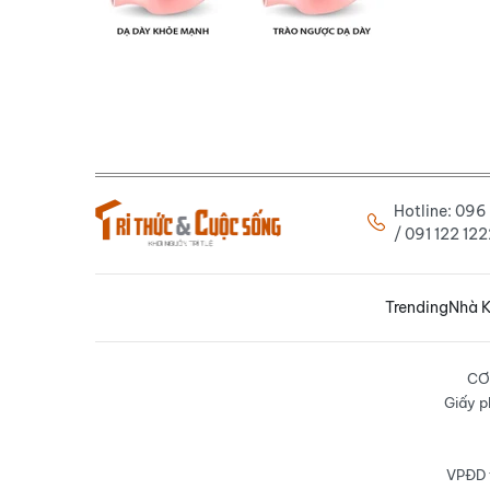
Hotline: 09
/ 091 122 1
Trending
Nhà K
CƠ
Giấy p
VPĐD t