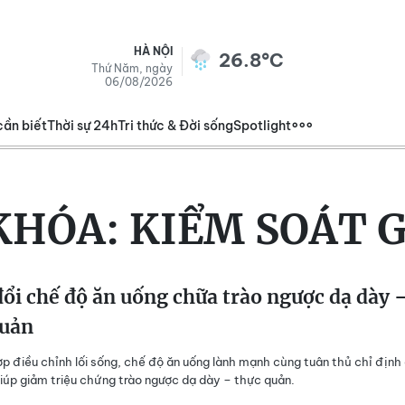
HÀ NỘI
26.8°C
Thứ Năm, ngày
06/08/2026
cần biết
Thời sự 24h
Tri thức & Đời sống
Spotlight
KHÓA:
KIỂM SOÁT 
ổi chế độ ăn uống chữa trào ngược dạ dày 
quản
ợp điều chỉnh lối sống, chế độ ăn uống lành mạnh cùng tuân thủ chỉ định
giúp giảm triệu chứng trào ngược dạ dày – thực quản.