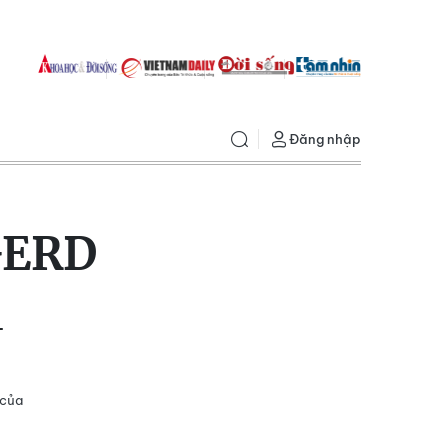
Đăng nhập
GERD
–
 của