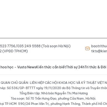
6 523 7756/035 249 5588 (Toà soạn Hà Nội)
baotrith
222 (VPĐD TPHCM)
tkts@kien
hoa học - Vusta News
Kiến thức cần biết
Thời sự 24h
Tri thức & Đời
 QUAN CHỦ QUẢN: LIÊN HIỆP CÁC HỘI KHOA HỌC VÀ KỸ THUẬT VIỆT 
hép: Số 536/GP-BTTTT ngày 19/11/2020 do Bộ Thông tin và Truyền thô
Tổng Biên tập: Nhà báo Nguyễn Thị Mai Hương
Tòa soạn: Số 70 Trần Hưng Đạo, phường Cửa Nam, Hà Nội.
ại TP.HCM: 590/24 Phan Văn Trị, phường Hạnh Thông, Thành phố Hồ Ch