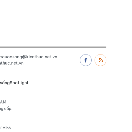
uccuocsong@kienthuc.net.vn
thuc.net.vn
 sống
Spotlight
NAM
ng cấp.
í Minh.