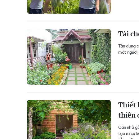
Tái ch
Tận dụng c
một người 
Thiết 
thiên
Căn nhà gỗ
tạo ra sự 