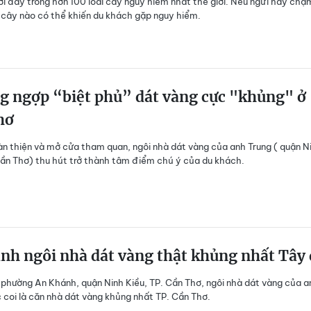
Nơi đây trồng hơn 100 loài cây nguy hiểm nhất thế giới. Nếu ngửi hay chạ
i cây nào có thể khiến du khách gặp nguy hiểm.
g ngợp “biệt phủ” dát vàng cực "khủng" ở
hơ
àn thiện và mở cửa tham quan, ngôi nhà dát vàng của anh Trung ( quận N
Cần Thơ) thu hút trở thành tâm điểm chú ý của du khách.
nh ngôi nhà dát vàng thật khủng nhất Tây
i phường An Khánh, quận Ninh Kiều, TP. Cần Thơ,
ngôi nhà dát vàng
của a
 coi là căn nhà dát vàng khủng nhất TP. Cần Thơ.