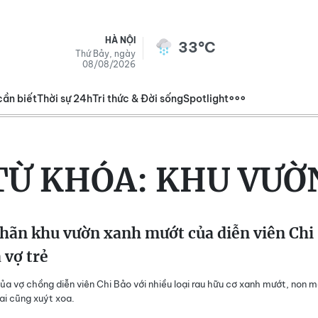
HÀ NỘI
33°C
Thứ Bảy, ngày
08/08/2026
cần biết
Thời sự 24h
Tri thức & Đời sống
Spotlight
TỪ KHÓA:
KHU VƯỜ
hãn khu vườn xanh mướt của diễn viên Chi
 vợ trẻ
ủa vợ chồng diễn viên Chi Bảo với nhiều loại rau hữu cơ xanh mướt, non 
ai cũng xuýt xoa.