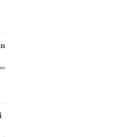
ần
ược
ỉ