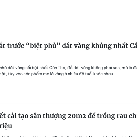
t trước “biệt phủ” dát vàng khủng nhất C
 nhà dát vàng nổi bật nhất Cần Thơ, đồ dát vàng không phải sơn, mà là đ
hật, tùy vào sản phẩm mà lá vàng ở nhiều độ tuổi khác nhau.
ết cải tạo sân thượng 20m2 để trồng rau ch
triệu