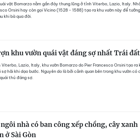
uái vật
Bomarzo nằm gần đáy thung lũng ở tỉnh Viterbo, Lazio, Italy. Nh
sco Orsini hay còn gọi Vicino (1528 - 1588) tạo ra khu vườn này để tưởn
au khi bà qua đời.
ợn khu vườn quái vật đáng sợ nhất Trái đất
 Viterbo, Lazio, Italy, khu vườn Bomarzo do Pier Francesco Orsini tạo ra 
i sợ hãi khi dạo bước. Nguyên do là bởi cảnh quan bên trong khu vườn có 
quái thú đáng sợ.
 ngôi nhà có ban công xếp chồng, cây xanh
n ở Sài Gòn