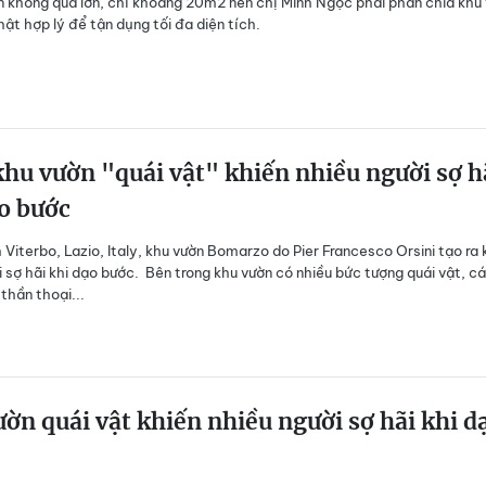
n không quá lớn, chỉ khoảng 20m2 nên chị Minh Ngọc phải phân chia khu
hật hợp lý để tận dụng tối đa diện tích.
khu vườn "quái vật" khiến nhiều người sợ h
o bước
 Viterbo, Lazio, Italy, khu vườn Bomarzo do Pier Francesco Orsini tạo ra 
i sợ hãi khi dạo bước. Bên trong khu vườn có nhiều bức tượng quái vật, cá
 thần thoại...
ờn quái vật khiến nhiều người sợ hãi khi d