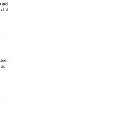
à quý
g nhớ
khiến
các