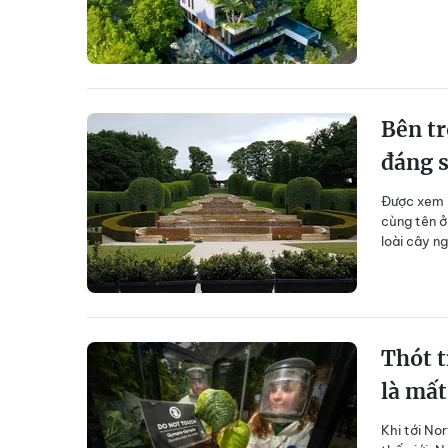
Bên tr
đáng 
Được xem l
cùng tên ở
loài cây n
Thót t
là mấ
Khi tới No