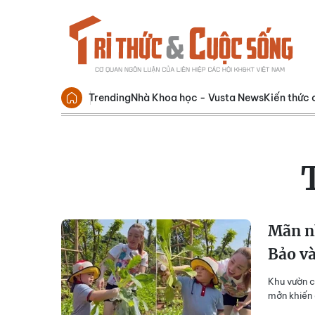
Trending
Nhà Khoa học - Vusta News
Kiến thức 
Mãn n
Bảo và
Khu vườn c
mởn khiến 