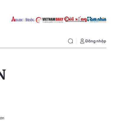
Đăng nhập
N
mơn