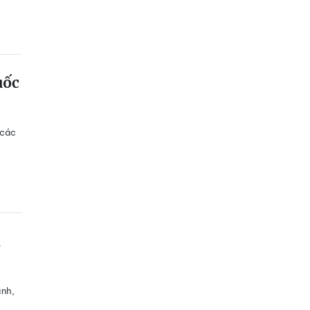
uốc
 các
à
ình,