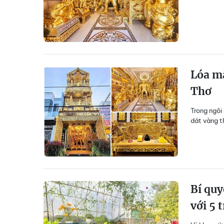
Lóa mắ
Thơ
Trong ngôi
dát vàng t
Bí quy
với 5 