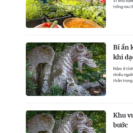
Vì khu vườ
trồng rau t
Bí ẩn 
khi dạ
Nằm ở tỉnh
nhiều ngườ
thần trong
Khu vư
bước