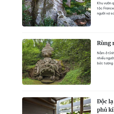
Khu vườn q
tộc France
người vợ s
Rùng r
Nằm ở tỉnh
nhiều ngườ
bức tượng 
Độc lạ
phủ kí