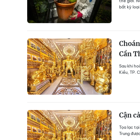
thế giới. 
bất kỳ loạ
Choán
Cần T
Sau khi ho
Kiều, TP. 
Cận cả
Tọa lạc tạ
Trung được