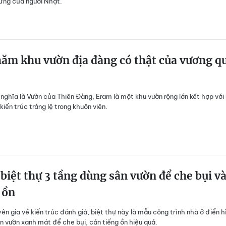
ừng của người Nhật.
ăm khu vườn địa đàng có thật của vương q
i nghĩa là Vườn của Thiên Đàng, Eram là một khu vườn rộng lớn kết hợp với
kiến trúc tráng lệ trong khuôn viên.
iệt thự 3 tầng dùng sân vườn để che bụi v
 ồn
ên gia về kiến trúc đánh giá, biệt thự này là mẫu công trình nhà ở điển h
n vườn xanh mát để che bụi, cản tiếng ồn hiệu quả.