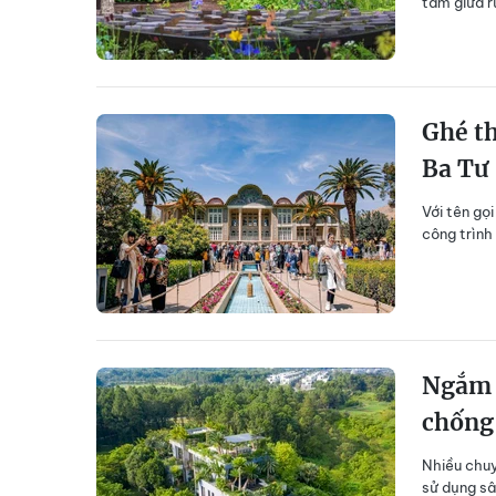
tắm giữa r
Ghé th
Ba Tư
Với tên gọ
công trình 
Ngắm b
chống
Nhiều chuy
sử dụng sâ