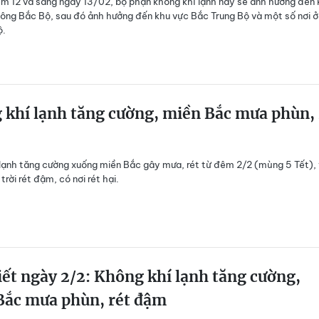
 12 và sáng ngày 13/02, bộ phận không khí lạnh này sẽ ảnh hưởng đến 
ông Bắc Bộ, sau đó ảnh hưởng đến khu vực Bắc Trung Bộ và một số nơi ở
ộ.
khí lạnh tăng cường, miền Bắc mưa phùn, 
lạnh tăng cường xuống miền Bắc gây mưa, rét từ đêm 2/2 (mùng 5 Tết),
trời rét đậm, có nơi rét hại.
iết ngày 2/2: Không khí lạnh tăng cường,
Bắc mưa phùn, rét đậm