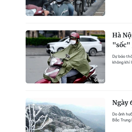
Hà Nội
"sốc" 
Dự báo thờ
không khí 
Ngày 6
Do ảnh hưở
Bắc Trung B