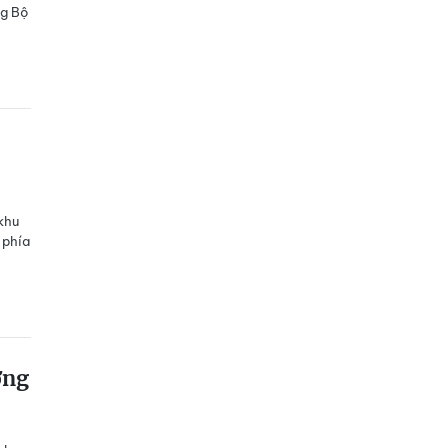
ng Bộ
khu
 phía
ởng