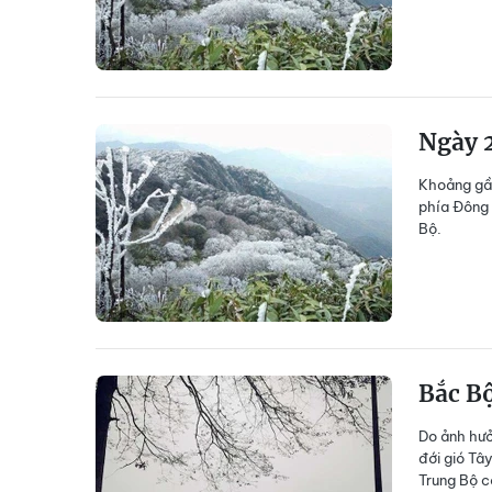
Ngày 2
Khoảng gần
phía Đông 
Bộ.
Bắc B
Do ảnh hưở
đới gió Tâ
Trung Bộ c