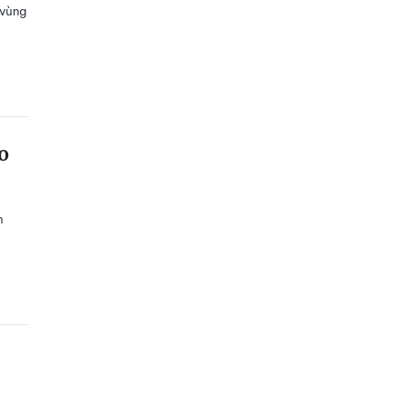
 vùng
o
h