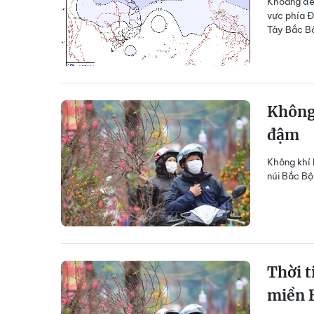
Khoảng đêm
vực phía Đ
Tây Bắc B
Không 
đậm
Không khí 
núi Bắc Bộ 
Thời t
miền 