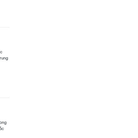
ực
rung
rong
ắc