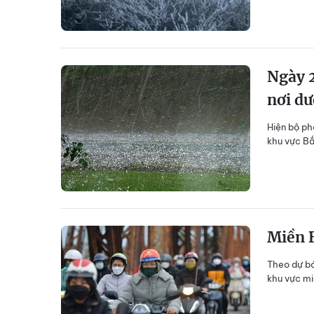
Ngày 2
nơi dư
Hiện bộ ph
khu vực Bắ
Miền B
Theo dự bá
khu vực mi