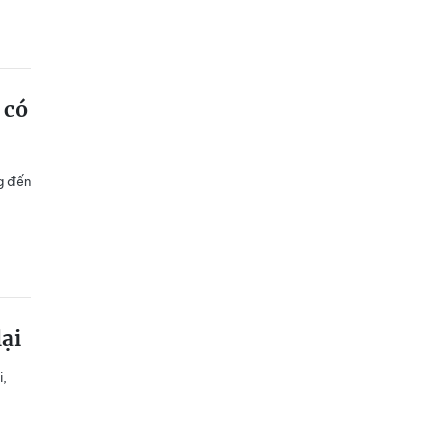
 có
g đến
ại
i,