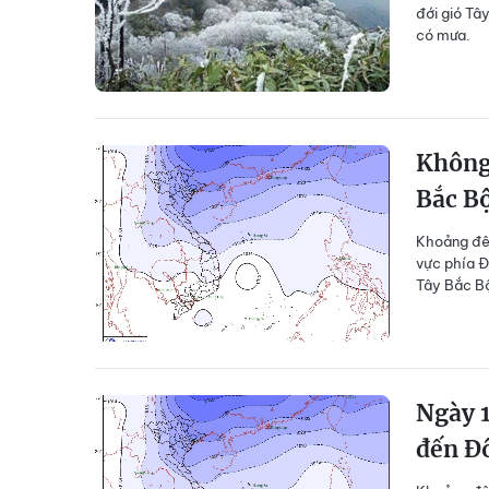
đới gió Tâ
có mưa.
Không
Bắc B
Khoảng đêm
vực phía Đ
Tây Bắc B
Ngày 1
đến Đ