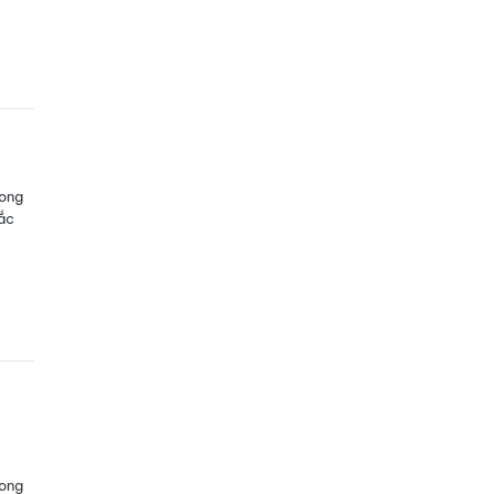
rong
ắc
rong