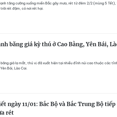
lạnh tăng cường xuống miền Bắc gây mưa, rét từ đêm 2/2 (mùng 5 Tết),
trời rét đậm, có nơi rét hại.
nh băng giá kỳ thú ở Cao Bằng, Yên Bái, Là
 băng giá lạ mắt, thú vị đã xuất hiện tại nhiều đỉnh núi cao thuộc các tỉn
Yên Bái, Lào Cai.
iết ngày 11/01: Bắc Bộ và Bắc Trung Bộ tiếp
a rét