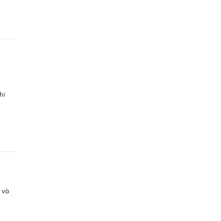
hi
 và