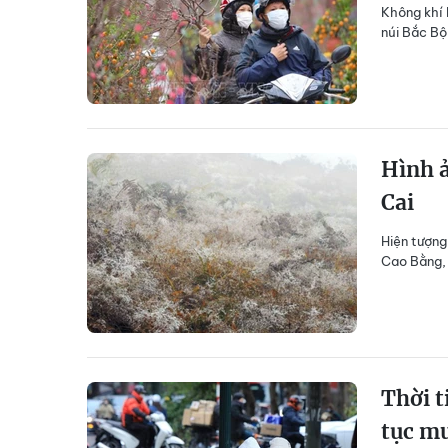
Không khí 
núi Bắc Bộ 
Hình ả
Cai
Hiện tượng
Cao Bằng, 
Thời t
tục mư