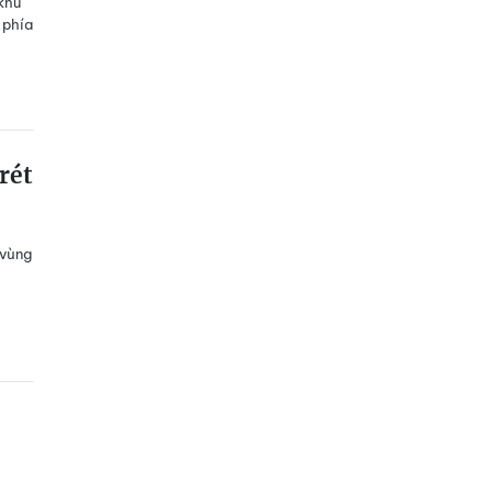
khu
 phía
rét
 vùng