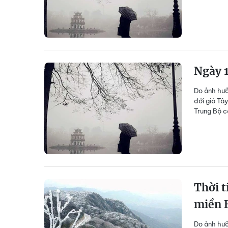
Ngày 
Do ảnh hưở
đới gió Tâ
Trung Bộ c
Thời t
miền 
Do ảnh hưở