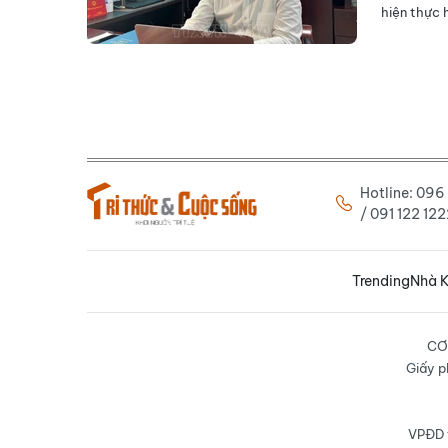
hiện thực
Hotline: 09
/ 091 122 1
Trending
Nhà K
CƠ
Giấy p
VPĐD t