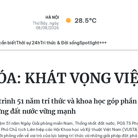
HÀ NỘI
28.5°C
Thứ Bảy, ngày
08/08/2026
cần biết
Thời sự 24h
Tri thức & Đời sống
Spotlight
ÓA:
KHÁT VỌNG VI
rình 51 năm trí thức và khoa học góp phần
ựng đất nước vững mạnh
iệm 51 năm Ngày Giải phóng miền Nam, Thống nhất đất nước, PGS.TS P
 Phó Chủ tịch Liên hiệp các Hội Khoa học và Kỹ thuật Việt Nam (VUSTA
lời phỏng vấn về vai trò của lực lượng trí thức và những giải pháp đột phá