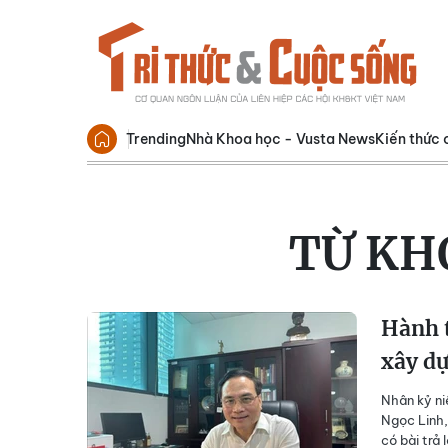
Trending
Nhà Khoa học - Vusta News
Kiến thức 
TỪ KH
Hành t
xây d
Nhân kỷ n
Ngọc Linh,
có bài trả 