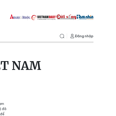
Đăng nhập
ỆT NAM
hạm
) đã
 để