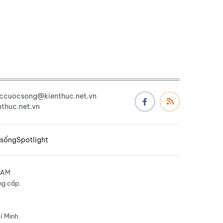
uccuocsong@kienthuc.net.vn
thuc.net.vn
 sống
Spotlight
NAM
ng cấp.
í Minh.