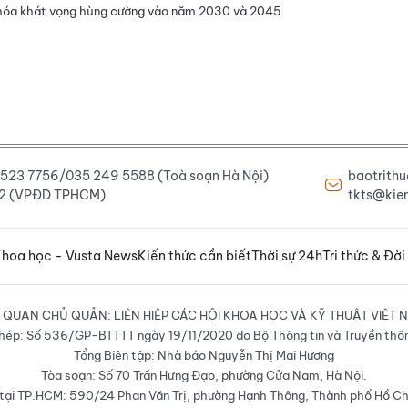
 hóa khát vọng hùng cường vào năm 2030 và 2045.
6 523 7756/035 249 5588 (Toà soạn Hà Nội)
baotrith
222 (VPĐD TPHCM)
tkts@kien
hoa học - Vusta News
Kiến thức cần biết
Thời sự 24h
Tri thức & Đời
 QUAN CHỦ QUẢN: LIÊN HIỆP CÁC HỘI KHOA HỌC VÀ KỸ THUẬT VIỆT 
hép: Số 536/GP-BTTTT ngày 19/11/2020 do Bộ Thông tin và Truyền thô
Tổng Biên tập: Nhà báo Nguyễn Thị Mai Hương
Tòa soạn: Số 70 Trần Hưng Đạo, phường Cửa Nam, Hà Nội.
ại TP.HCM: 590/24 Phan Văn Trị, phường Hạnh Thông, Thành phố Hồ Ch