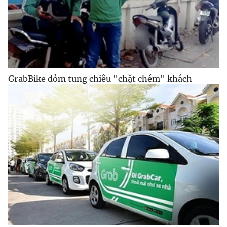
GrabBike dỏm tung chiêu "chặt chém" khách