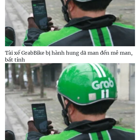
Tài xế GrabBike bị hành hung dã man đến mê man,
bất tỉnh