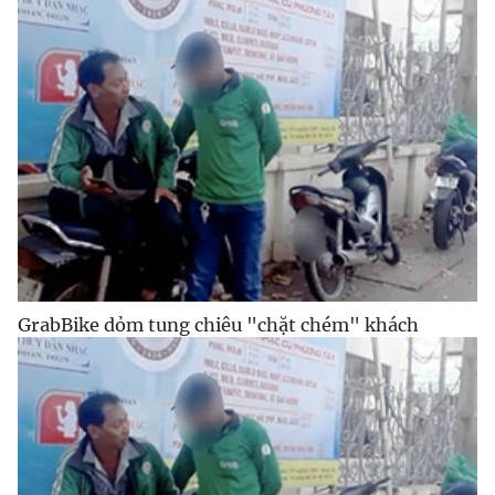
GrabBike dỏm tung chiêu "chặt chém" khách