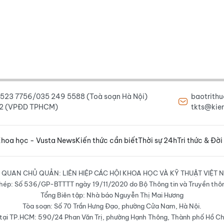
6 523 7756/035 249 5588 (Toà soạn Hà Nội)
baotrith
222 (VPĐD TPHCM)
tkts@kien
hoa học - Vusta News
Kiến thức cần biết
Thời sự 24h
Tri thức & Đời
 QUAN CHỦ QUẢN: LIÊN HIỆP CÁC HỘI KHOA HỌC VÀ KỸ THUẬT VIỆT 
hép: Số 536/GP-BTTTT ngày 19/11/2020 do Bộ Thông tin và Truyền thô
Tổng Biên tập: Nhà báo Nguyễn Thị Mai Hương
Tòa soạn: Số 70 Trần Hưng Đạo, phường Cửa Nam, Hà Nội.
ại TP.HCM: 590/24 Phan Văn Trị, phường Hạnh Thông, Thành phố Hồ Ch