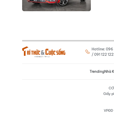
Hotline: 09
/ 091 122 1
Trending
Nhà K
CƠ
Giấy p
VPĐD t