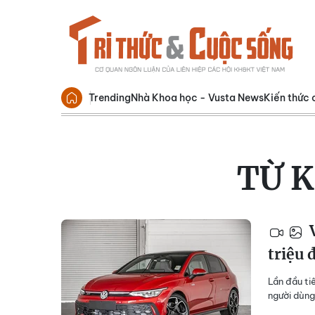
Trending
Nhà Khoa học - Vusta News
Kiến thức 
TỪ 
V
triệu 
Lần đầu ti
người dùng