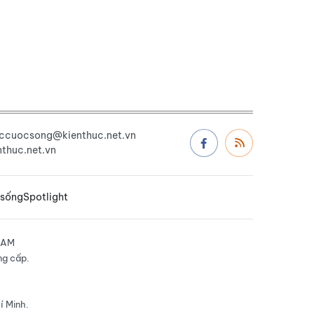
uccuocsong@kienthuc.net.vn
thuc.net.vn
 sống
Spotlight
NAM
ng cấp.
í Minh.