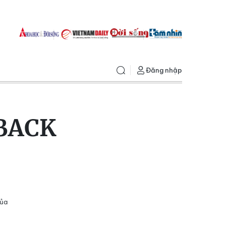
Đăng nhập
BACK
của