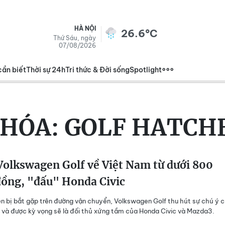
HÀ NỘI
26.6°C
Thứ Sáu, ngày
07/08/2026
cần biết
Thời sự 24h
Tri thức & Đời sống
Spotlight
KHÓA:
GOLF HATCH
olkswagen Golf về Việt Nam từ dưới 800
đồng, "đấu" Honda Civic
ên bị bắt gặp trên đường vận chuyển, Volkswagen Golf thu hút sự chú ý 
 và được kỳ vọng sẽ là đối thủ xứng tầm của Honda Civic và Mazda3.