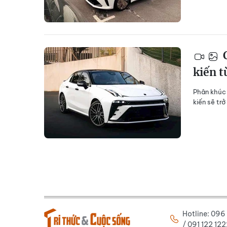
C
kiến t
Phân khúc 
kiến sẽ tr
Hotline: 09
/ 091 122 1