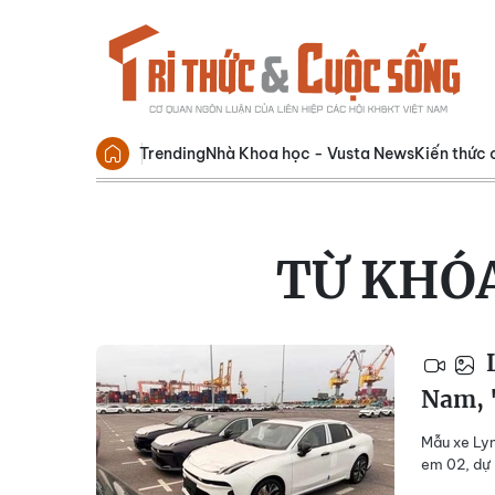
Trending
Nhà Khoa học - Vusta News
Kiến thức 
TỪ KHÓ
L
Nam, 
Mẫu xe Lyn
em 02, dự 