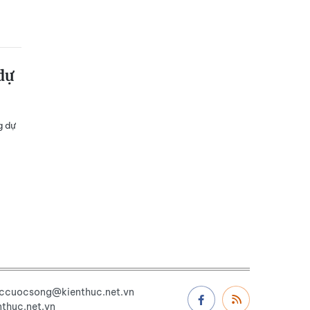
dự
g dự
uccuocsong@kienthuc.net.vn
thuc.net.vn