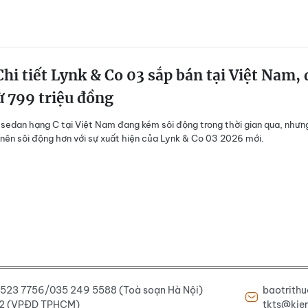
hi tiết Lynk & Co 03 sắp bán tại Việt Nam, 
ừ 799 triệu đồng
sedan hạng C tại Việt Nam đang kém sôi động trong thời gian qua, nhưn
ở nên sôi động hơn với sự xuất hiện của Lynk & Co 03 2026 mới.
6 523 7756/035 249 5588 (Toà soạn Hà Nội)
baotrith
222 (VPĐD TPHCM)
tkts@kien