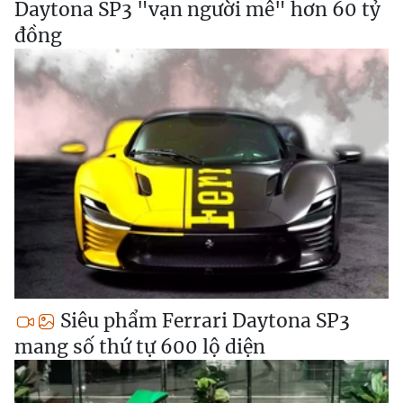
Daytona SP3 "vạn người mê" hơn 60 tỷ
đồng
Siêu phẩm Ferrari Daytona SP3
mang số thứ tự 600 lộ diện