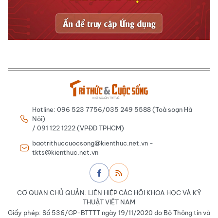
Hotline: 096 523 7756/035 249 5588 (Toà soạn Hà
Nội)
/ 091 122 1222 (VPĐD TPHCM)
baotrithuccuocsong@kienthuc.net.vn -
tkts@kienthuc.net.vn
CƠ QUAN CHỦ QUẢN: LIÊN HIỆP CÁC HỘI KHOA HỌC VÀ KỸ
THUẬT VIỆT NAM
Giấy phép: Số 536/GP-BTTTT ngày 19/11/2020 do Bộ Thông tin và