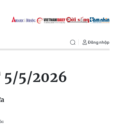
Đăng nhập
 5/5/2026
ưa
ác