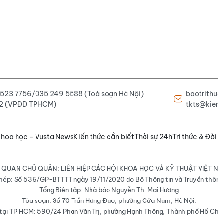
6 523 7756/035 249 5588 (Toà soạn Hà Nội)
baotrith
222 (VPĐD TPHCM)
tkts@kien
hoa học - Vusta News
Kiến thức cần biết
Thời sự 24h
Tri thức & Đời
 QUAN CHỦ QUẢN: LIÊN HIỆP CÁC HỘI KHOA HỌC VÀ KỸ THUẬT VIỆT 
hép: Số 536/GP-BTTTT ngày 19/11/2020 do Bộ Thông tin và Truyền thô
Tổng Biên tập: Nhà báo Nguyễn Thị Mai Hương
Tòa soạn: Số 70 Trần Hưng Đạo, phường Cửa Nam, Hà Nội.
ại TP.HCM: 590/24 Phan Văn Trị, phường Hạnh Thông, Thành phố Hồ Ch