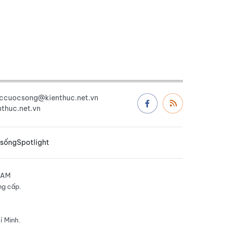
uccuocsong@kienthuc.net.vn
thuc.net.vn
 sống
Spotlight
NAM
ng cấp.
í Minh.