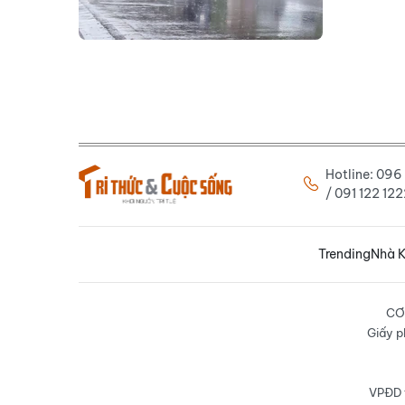
Hotline: 09
/ 091 122 1
Trending
Nhà K
CƠ
Giấy p
VPĐD t