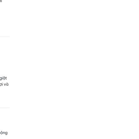
i
giặt
ợi và
uộng