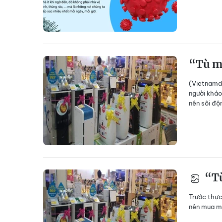
“Tù m
(Vietnamd
người kháo
nên sôi độ
“Tù
Trước thực
nên mua má