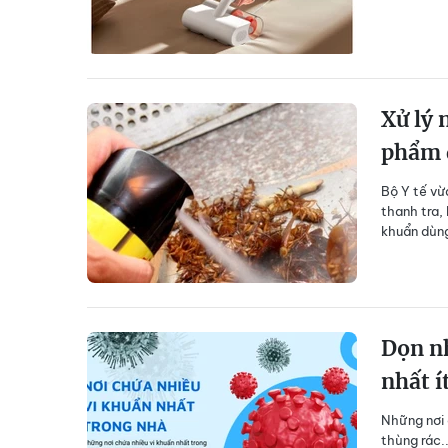
Xử lý 
phẩm d
Bộ Y tế vừ
thanh tra,
khuẩn dùng
Dọn nh
nhất í
Những nơi 
thùng rác.