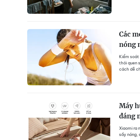
Các m
nóng 
Kiểm soát 
thói quen 
cách dễ ch
Máy hú
đáng 
Xiaomi ra 
sấy nóng, d