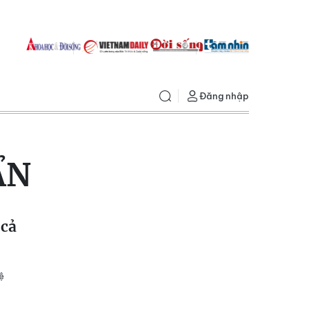
Đăng nhập
ẨN
 cả
ệ