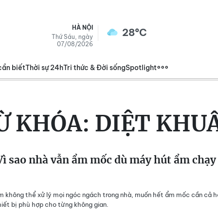
HÀ NỘI
28°C
Thứ Sáu, ngày
07/08/2026
cần biết
Thời sự 24h
Tri thức & Đời sống
Spotlight
Ừ KHÓA:
DIỆT KHU
ì sao nhà vẫn ẩm mốc dù máy hút ẩm chạy
 không thể xử lý mọi ngóc ngách trong nhà, muốn hết ẩm mốc cần cả h
thiết bị phù hợp cho từng không gian.