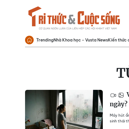
Trending
Nhà Khoa học - Vusta News
Kiến thức 
T
V
ngày?
Máy hút ẩm
sinh thái 