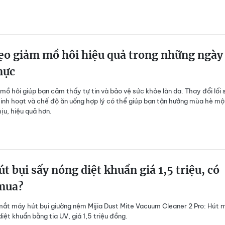
ẹo giảm mồ hôi hiệu quả trong những ngày
nực
mồ hôi giúp bạn cảm thấy tự tin và bảo vệ sức khỏe làn da. Thay đổi lối 
sinh hoạt và chế độ ăn uống hợp lý có thể giúp bạn tận hưởng mùa hè mộ
ịu, hiệu quả hơn.
t bụi sấy nóng diệt khuẩn giá 1,5 triệu, có
mua?
mắt máy hút bụi giường nệm Mijia Dust Mite Vacuum Cleaner 2 Pro: Hút 
iệt khuẩn bằng tia UV, giá 1,5 triệu đồng.