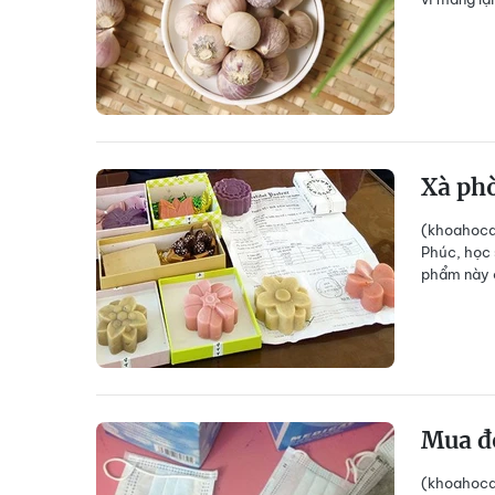
Xà phò
(khoahocdo
Phúc, học 
phẩm này c
Mua đ
(khoahocdo