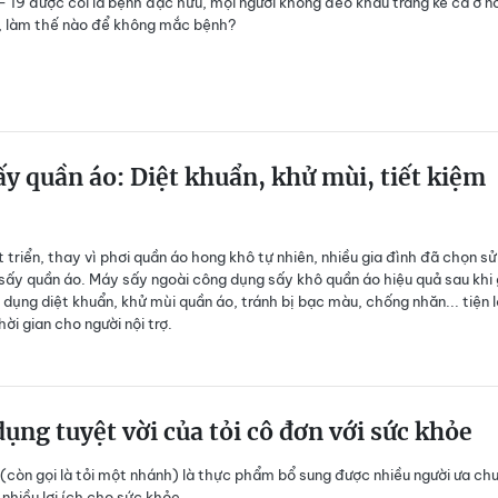
 19 được coi là bệnh đặc hữu, mọi người không đeo khẩu trang kể cả ở nơ
, làm thế nào để không mắc bệnh?
y quần áo: Diệt khuẩn, khử mùi, tiết kiệm
t triển, thay vì phơi quần áo hong khô tự nhiên, nhiều gia đình đã chọn sử
ấy quần áo. Máy sấy ngoài công dụng sấy khô quần áo hiệu quả sau khi 
 dụng diệt khuẩn, khử mùi quần áo, tránh bị bạc màu, chống nhăn... tiện l
hời gian cho người nội trợ.
ụng tuyệt vời của tỏi cô đơn với sức khỏe
 (còn gọi là tỏi một nhánh) là thực phẩm bổ sung được nhiều người ưa ch
 nhiều lợi ích cho sức khỏe.