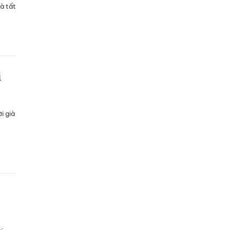
à tất
i
i già