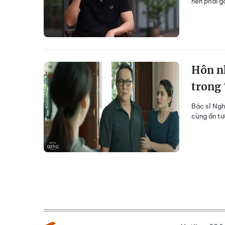
nên phải g
Hôn nh
trong
Bác sĩ Ngh
cùng ấn tư