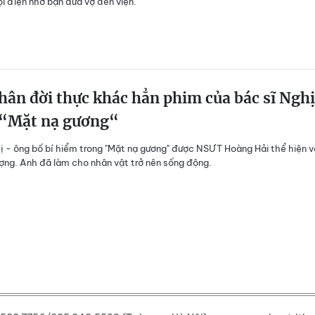
ọi điện nhờ bạn đưa vợ đến viện.
ân đời thực khác hẳn phim của bác sĩ Nghị
 “Mặt nạ gương“
ị - ông bố bí hiểm trong "Mặt nạ gương" được NSƯT Hoàng Hải thể hiện v
ợng. Anh đã làm cho nhân vật trở nên sống động.