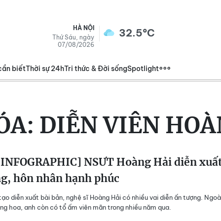
HÀ NỘI
32.5°C
Thứ Sáu, ngày
07/08/2026
cần biết
Thời sự 24h
Tri thức & Đời sống
Spotlight
ÓA:
DIỄN VIÊN HOÀ
INFOGRAPHIC] NSƯT Hoàng Hải diễn xuấ
ng, hôn nhân hạnh phúc
ạo diễn xuất bài bản, nghệ sĩ Hoàng Hải có nhiều vai diễn ấn tượng. Ngoà
ng hoa, anh còn có tổ ấm viên mãn trong nhiều năm qua.