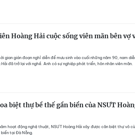
iên Hoàng Hải cuộc sống viên mãn bên vợ 
ời gian gián đoạn nghỉ diễn để mưu sinh vào cuối những năm 90, nam diễ
 Hải đã trở lại với nghề. Anh có sự nghiệp phát triển, hôn nhân viên mãn.
oa biệt thự bề thế gần biển của NSƯT Hoà
năm hoạt động nghệ thuật, NSƯT Hoàng Hải xây được căn biệt thự vô c
 biển tại Đà Nẵng.