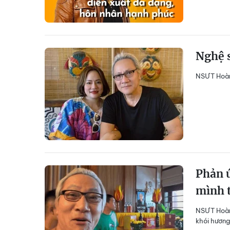
Nghệ s
NSƯT Hoàng
Phản 
mình 
NSƯT Hoàng
khói hương