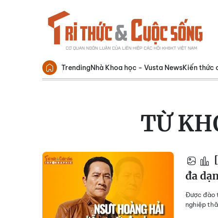
Trending
Nhà Khoa học - Vusta News
Kiến thức 
TỪ KH
[
đa dạ
Được đào t
nghiệp thă