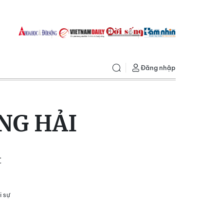
Đăng nhập
NG HẢI
t
i sự