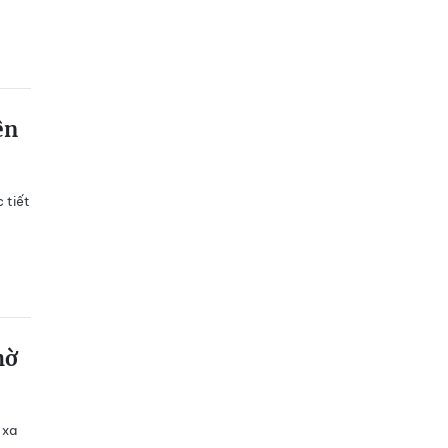
ên
 tiết
hờ
 xa