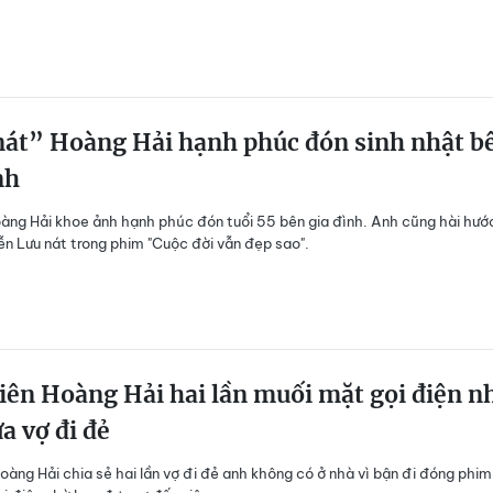
nát” Hoàng Hải hạnh phúc đón sinh nhật b
nh
àng Hải khoe ảnh hạnh phúc đón tuổi 55 bên gia đình. Anh cũng hài hước
diễn Lưu nát trong phim "Cuộc đời vẫn đẹp sao".
iên Hoàng Hải hai lần muối mặt gọi điện n
a vợ đi đẻ
Hoàng Hải chia sẻ hai lần vợ đi đẻ anh không có ở nhà vì bận đi đóng phim