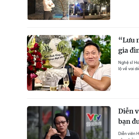
“Lưu 
gia đì
Nghệ sĩ Ho
lộ về vai 
Diễn v
bạn đư
Diễn viên 