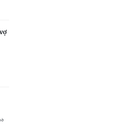
 vợ
hờ