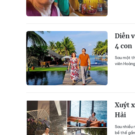
Diễn v
4 con
Sau một th
viên Hoàng
Xuýt x
Hải
Sau nhiều 
bề thế gần