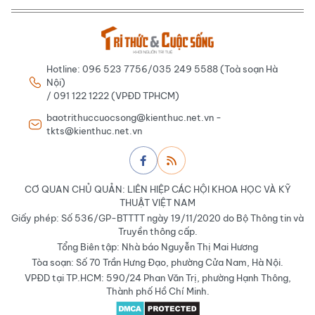
Hotline: 096 523 7756/035 249 5588 (Toà soạn Hà
Nội)
/ 091 122 1222 (VPĐD TPHCM)
baotrithuccuocsong@kienthuc.net.vn -
tkts@kienthuc.net.vn
CƠ QUAN CHỦ QUẢN: LIÊN HIỆP CÁC HỘI KHOA HỌC VÀ KỸ
THUẬT VIỆT NAM
Giấy phép: Số 536/GP-BTTTT ngày 19/11/2020 do Bộ Thông tin và
Truyền thông cấp.
Tổng Biên tập: Nhà báo Nguyễn Thị Mai Hương
Tòa soạn: Số 70 Trần Hưng Đạo, phường Cửa Nam, Hà Nội.
VPĐD tại TP.HCM: 590/24 Phan Văn Trị, phường Hạnh Thông,
Thành phố Hồ Chí Minh.