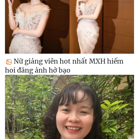
Nữ giảng viên hot nhất MXH hiếm
hoi đăng ảnh hở bạo