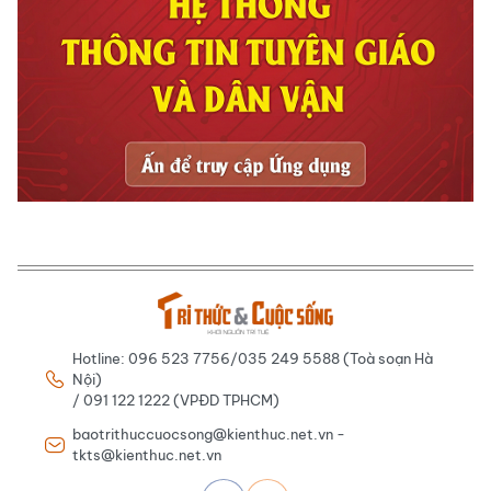
Hotline: 096 523 7756/035 249 5588 (Toà soạn Hà
Nội)
/ 091 122 1222 (VPĐD TPHCM)
baotrithuccuocsong@kienthuc.net.vn -
tkts@kienthuc.net.vn