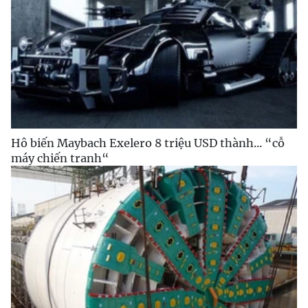
Hô biến Maybach Exelero 8 triệu USD thành... “cỗ
máy chiến tranh“