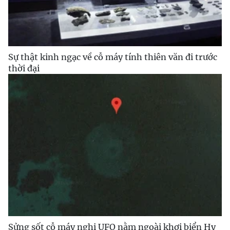
Sự thật kinh ngạc về cỗ máy tính thiên văn đi trước
thời đại
Sửng sốt cỗ máy nghi UFO nằm ngoài khơi biển Hy