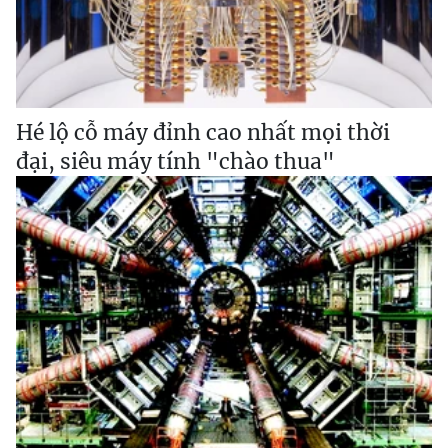
Hé lộ cỗ máy đỉnh cao nhất mọi thời
đại, siêu máy tính "chào thua"