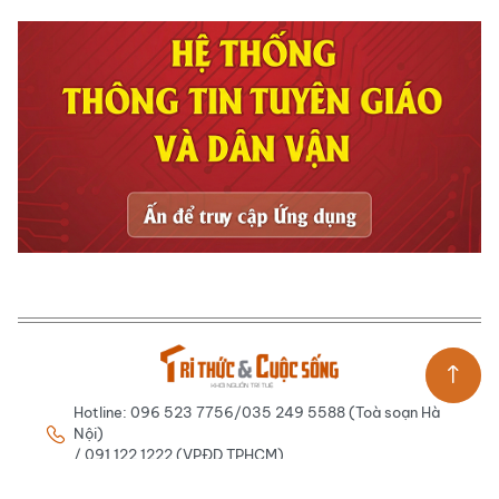
Hotline: 096 523 7756/035 249 5588 (Toà soạn Hà
Nội)
/ 091 122 1222 (VPĐD TPHCM)
baotrithuccuocsong@kienthuc.net.vn -