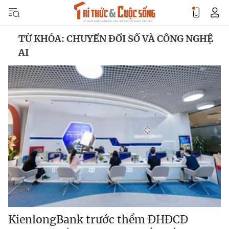
TỪ KHÓA: CHUYỂN ĐỔI SỐ VÀ CÔNG NGHỆ
AI
KienlongBank trước thềm ĐHĐCĐ