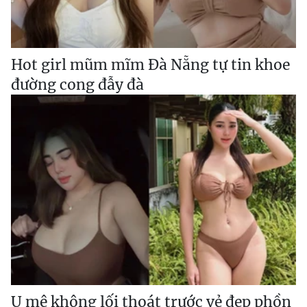
Hot girl mũm mĩm Đà Nẵng tự tin khoe
đường cong đẫy đà
U mê không lối thoát trước vẻ đẹp phồn