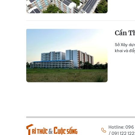
Cần Th
Sở Xây dựn
khai và đẩ
Hotline: 09
/ 091 122 1