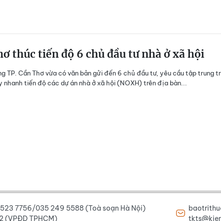
ơ thúc tiến độ 6 chủ đầu tư nhà ở xã hội
g TP. Cần Thơ vừa có văn bản gửi đến 6 chủ đầu tư, yêu cầu tập trung tr
y nhanh tiến độ các dự án nhà ở xã hội (NOXH) trên địa bàn...
6 523 7756/035 249 5588 (Toà soạn Hà Nội)
baotrith
222 (VPĐD TPHCM)
tkts@kien