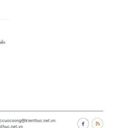
iển
uccuocsong@kienthuc.net.vn
thuc.net.vn