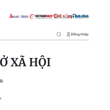
Đăng nhập
Ở XÃ HỘI
n
ơ