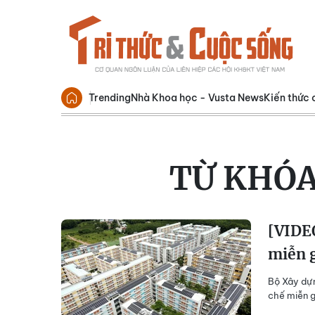
Trending
Nhà Khoa học - Vusta News
Kiến thức 
TỪ KHÓ
[VIDE
miễn 
Bộ Xây dựn
chế miễn g