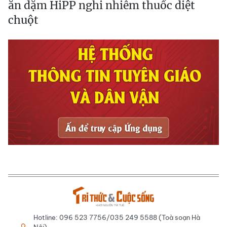
ăn dặm HiPP nghi nhiễm thuốc diệt
chuột
Hotline: 096 523 7756/035 249 5588 (Toà soạn Hà