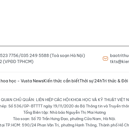
6 523 7756/035 249 5588 (Toà soạn Hà Nội)
baotrith
222 (VPĐD TPHCM)
tkts@kien
hoa học - Vusta News
Kiến thức cần biết
Thời sự 24h
Tri thức & Đời
 QUAN CHỦ QUẢN: LIÊN HIỆP CÁC HỘI KHOA HỌC VÀ KỸ THUẬT VIỆT 
hép: Số 536/GP-BTTTT ngày 19/11/2020 do Bộ Thông tin và Truyền thô
Tổng Biên tập: Nhà báo Nguyễn Thị Mai Hương
Tòa soạn: Số 70 Trần Hưng Đạo, phường Cửa Nam, Hà Nội.
ại TP.HCM: 590/24 Phan Văn Trị, phường Hạnh Thông, Thành phố Hồ Ch