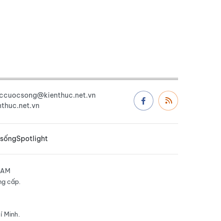
uccuocsong@kienthuc.net.vn
thuc.net.vn
 sống
Spotlight
NAM
ng cấp.
í Minh.