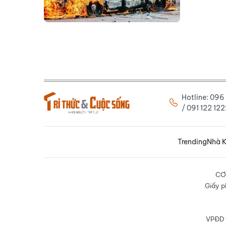
Hotline: 09
/ 091 122 1
Trending
Nhà K
CƠ
Giấy p
VPĐD t