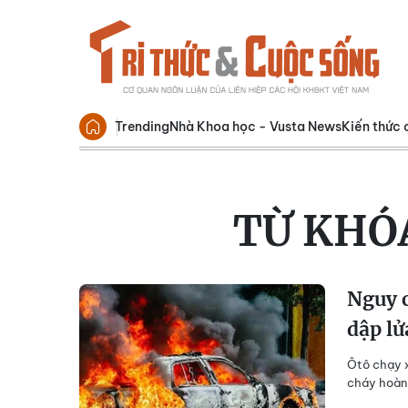
Trending
Nhà Khoa học - Vusta News
Kiến thức 
TỪ KHÓ
Nguy c
dập lử
Ôtô chạy x
cháy hoàn 