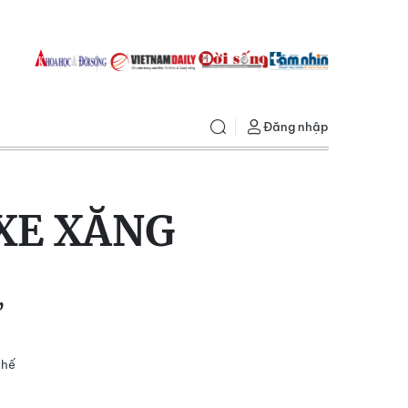
Đăng nhập
XE XĂNG
,
chế