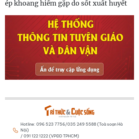
ép khoang hiếm gặp do sốt xuất huyết
Hotline: 096 523 7756/035 249 5588 (Toà soạn Hà
Nội)
/ 091 122 1222 (VPĐD TPHCM)