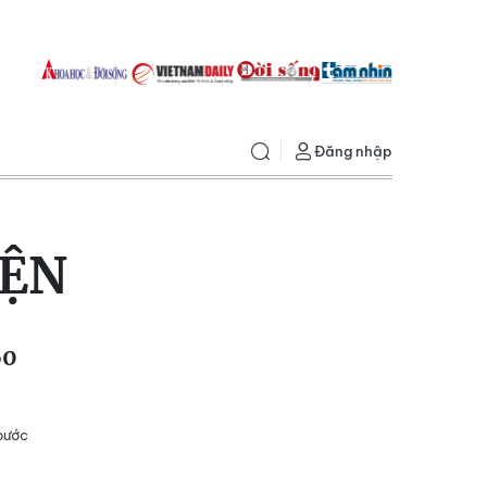
Đăng nhập
IỆN
60
bước