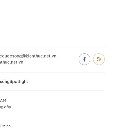
uccuocsong@kienthuc.net.vn
thuc.net.vn
 sống
Spotlight
NAM
ng cấp.
í Minh.