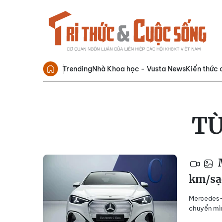
Trending
Nhà Khoa học - Vusta News
Kiến thức 
TỪ
M
km/sạ
Mercedes-B
chuyển mìn