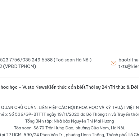
6 523 7756/035 249 5588 (Toà soạn Hà Nội)
baotrith
222 (VPĐD TPHCM)
tkts@kien
hoa học - Vusta News
Kiến thức cần biết
Thời sự 24h
Tri thức & Đời
 QUAN CHỦ QUẢN: LIÊN HIỆP CÁC HỘI KHOA HỌC VÀ KỸ THUẬT VIỆT 
hép: Số 536/GP-BTTTT ngày 19/11/2020 do Bộ Thông tin và Truyền thô
Tổng Biên tập: Nhà báo Nguyễn Thị Mai Hương
Tòa soạn: Số 70 Trần Hưng Đạo, phường Cửa Nam, Hà Nội.
ại TP.HCM: 590/24 Phan Văn Trị, phường Hạnh Thông, Thành phố Hồ Ch