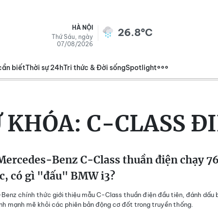
HÀ NỘI
26.8°C
Thứ Sáu, ngày
07/08/2026
cần biết
Thời sự 24h
Tri thức & Đời sống
Spotlight
 KHÓA:
C-CLASS Đ
ercedes-Benz C-Class thuần điện chạy 7
c, có gì "đấu" BMW i3?
enz chính thức giới thiệu mẫu C-Class thuần điện đầu tiên, đánh dấu 
h mạnh mẽ khỏi các phiên bản động cơ đốt trong truyền thống.