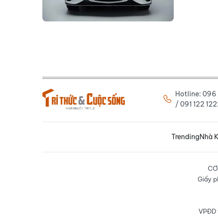
Hotline: 09
/ 091 122 1
Trending
Nhà K
CƠ
Giấy p
VPĐD t