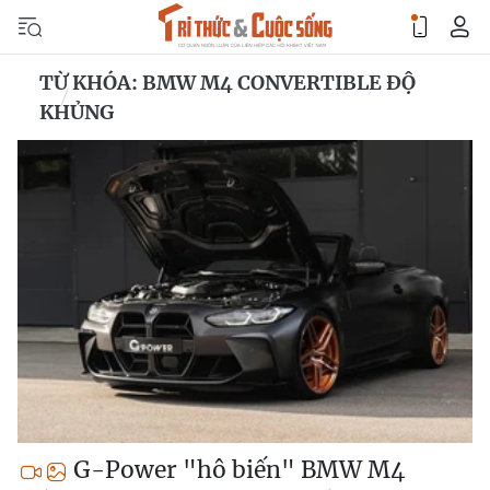
TỪ KHÓA: BMW M4 CONVERTIBLE ĐỘ
KHỦNG
G-Power "hô biến" BMW M4